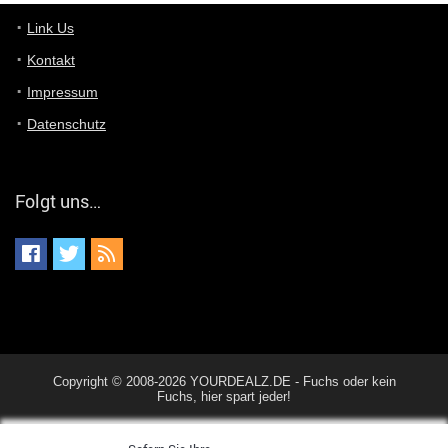
Du hast eine Mail
Link Us
Kontakt
Günni
7/11/2022
5:40
Impressum
Ich schreib dir mal zurück!
Datenschutz
Günni
7/11/2022
5:40
Jo habs gefunden!
Folgt uns…
ALIENWESEN
7/11/2022
5:40
alternativ Email senden an admin@yourdealz.de ?
ALIENWESEN
7/11/2022
5:38
nein, Dealübeschrift: DDownload
Günni
7/11/2022
3:50
Copyright © 2008-2026 YOURDEALZ.DE - Fuchs oder kein
ist es der deal den ich gerade gepostet habe?
Fuchs, hier spart jeder!