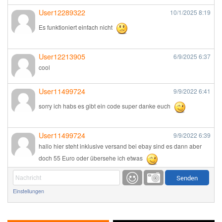
User12289322
10/1/2025
8:19
Es funktioniert einfach nicht
User12213905
6/9/2025
6:37
cool
User11499724
9/9/2022
6:41
sorry ich habs es gibt ein code super danke euch
User11499724
9/9/2022
6:39
hallo hier steht inklusive versand bei ebay sind es dann aber
doch 55 Euro oder übersehe ich etwas
Günni
9/1/2022
6:17
Einstellungen
Ich glaube du hast den Sinn eines Schnäppchenblogs noch
immer nicht verstanden?