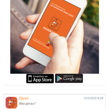
Günni
10/2/2025
8:29
Was genau?