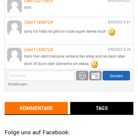
User12213905
6/9/2025
6:37
cool
User11499724
9/9/2022
6:41
sorry ich habs es gibt ein code super danke euch
User11499724
9/9/2022
6:39
hallo hier steht inklusive versand bei ebay sind es dann aber
doch 55 Euro oder übersehe ich etwas
Günni
9/1/2022
6:17
Einstellungen
Ich glaube du hast den Sinn eines Schnäppchenblogs noch
immer nicht verstanden?
Günni
KOMMENTARE
TAGS
9/1/2022
6:16
Dann schau mal bitte auf das Datum
Die meisten Deals
sind Tagespreise!
Folge uns auf Facebook: