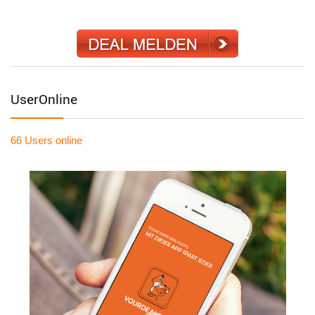
UserOnline
66 Users
online