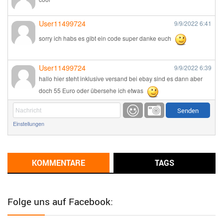
User11499724
9/9/2022
6:41
sorry ich habs es gibt ein code super danke euch
User11499724
9/9/2022
6:39
hallo hier steht inklusive versand bei ebay sind es dann aber
doch 55 Euro oder übersehe ich etwas
Günni
9/1/2022
6:17
Einstellungen
Ich glaube du hast den Sinn eines Schnäppchenblogs noch
immer nicht verstanden?
Günni
KOMMENTARE
TAGS
9/1/2022
6:16
Dann schau mal bitte auf das Datum
Die meisten Deals
sind Tagespreise!
Folge uns auf Facebook:
User11493041
8/31/2022
7:10