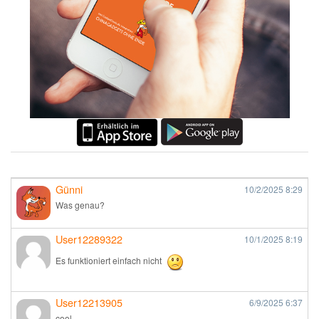
Günni
10/2/2025
8:29
Was genau?
User12289322
10/1/2025
8:19
Es funktioniert einfach nicht
User12213905
6/9/2025
6:37
cool