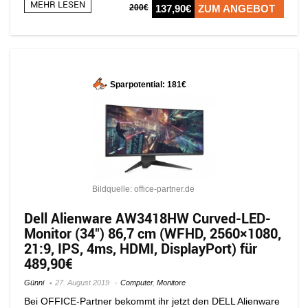
MEHR LESEN
200€
137,90€
ZUM ANGEBOT
Sparpotential: 181€
Bildquelle: office-partner.de
Dell Alienware AW3418HW Curved-LED-
Monitor (34″) 86,7 cm (WFHD, 2560×1080,
21:9, IPS, 4ms, HDMI, DisplayPort) für
489,90€
Günni
27. August 2019
Computer
,
Monitore
Bei OFFICE-Partner bekommt ihr jetzt den DELL Alienware