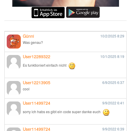
Günni
10/2/2025
8:29
Was genau?
User12289322
10/1/2025
8:19
Es funktioniert einfach nicht
User12213905
6/9/2025
6:37
cool
User11499724
9/9/2022
6:41
sorry ich habs es gibt ein code super danke euch
User11499724
9/9/2022
6:39