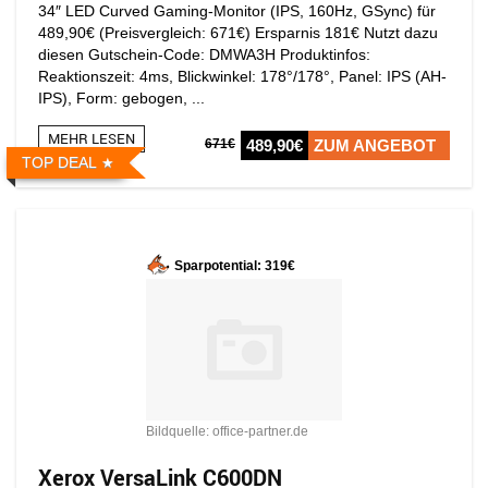
34″ LED Curved Gaming-Monitor (IPS, 160Hz, GSync) für
489,90€ (Preisvergleich: 671€) Ersparnis 181€ Nutzt dazu
diesen Gutschein-Code: DMWA3H Produktinfos:
Reaktionszeit: 4ms, Blickwinkel: 178°/​178°, Panel: IPS (AH-
IPS), Form: gebogen, ...
MEHR LESEN
671€
489,90€
ZUM ANGEBOT
TOP DEAL
Sparpotential: 319€
Bildquelle: office-partner.de
Xerox VersaLink C600DN