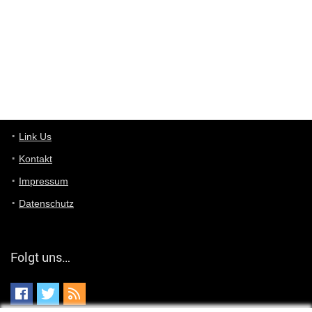
User11448863
7/13/2022
3:39
von welchem Panel sprichst du?
User11448767
7/13/2022
1:15
... das Panel hat eine durchsichtige Folie - muss diese weg??
Günni
7/11/2022
5:43
Du hast eine Mail
Link Us
Kontakt
Günni
7/11/2022
5:40
Impressum
Ich schreib dir mal zurück!
Datenschutz
Günni
7/11/2022
5:40
Jo habs gefunden!
Folgt uns…
ALIENWESEN
7/11/2022
5:40
alternativ Email senden an admin@yourdealz.de ?