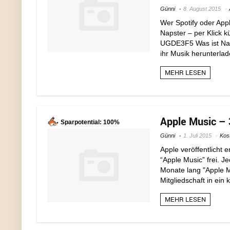
Günni
8. August 2015
Wer Spotify oder App
Napster – per Klick 
UGDE3F5 Was ist Naps
ihr Musik herunterlad
MEHR LESEN
Apple Music – 
Sparpotential: 100%
Günni
1. Juli 2015
Kos
Apple veröffentlicht 
“Apple Music” frei. J
Monate lang "Apple M
Mitgliedschaft in ein 
MEHR LESEN