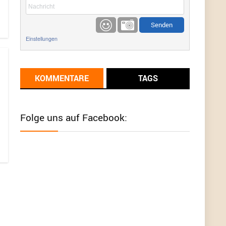
etwas
Günni
9/1/2022
6:17
Einstellungen
Ich glaube du hast den Sinn eines
Schnäppchenblogs noch immer nicht
verstanden?
KOMMENTARE
TAGS
Günni
9/1/2022
6:16
Dann schau mal bitte auf das Datum
Die
meisten Deals sind Tagespreise!
Folge uns auf Facebook:
User11493041
8/31/2022
7:10
Wird hier für 98,99 angeboten, bei Klick auf "Zum
Deal" sind es dann 140 Euro, das ist doch
Betrug am Kunden
Günni
7/30/2022
5:32
Wieso beschiss? Wir sind ein Schnäppchenblog
der "nur" auf Deals hinweist, wir selbst verkaufen
das Produkt nicht. Zudem ist das was du suchst
schon 2 Jahre her.