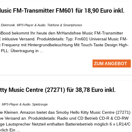
sic FM-Transmitter FM601 für 18,90 Euro inkl.
Elektronik
,
MP3-Player & Audio
,
Telefone & Smartphones
 iBood bekommt Ihr heute den MrHandsfree Music FM-Transmitter
 inklusive Versand. Produktdetails: Typ: Fm601 Universal Music FM-
t Frequenz mit Hintergrundbeleuchtung Mit Touch-Taste Design High-
l PLL: Übertragung in ...
ZUM ANGEBOT
ty Music Centre (27271) für 38,78 Euro inkl.
MP3-Player & Audio
,
Spielzeuge
die Kleinen. Amazon bietet das Smoby Hello Kitty Music Centre (27271)
sive Versand an. Produktdetails: Radio und CD Betrieb CD-R & CD-RW
ge Lautsprecher Netzteil enthalten Batteriebetrieb möglich 6 x LR14/C
lich Ein ...