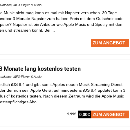
Aktionen
,
MP3-Player & Audio
le Music nicht mag kann es mal mit Napster versuchen. 30 Tage
kündbar 3 Monate Napster zum halben Preis mit dem Gutscheincode:
ter? Napster ist ein Anbieter wie Apple Music und Spotify mit dem
en und streamen könnt. Bei ...
ZUM ANGEBOT
3 Monate lang kostenlos testen
tenloses
,
MP3-Player & Audio
endlich iOS 8.4 und gibt somit Apples neuen Musik Streaming Dienst
eder der nun sein Apple Gerät auf mindestens iOS 8.4 updatet kann 3
usic" kostenlos testen. Nach diesem Zeitraum wird die Apple Music
kostenpflichtiges Abo ...
9,99€
0,00€
ZUM ANGEBOT