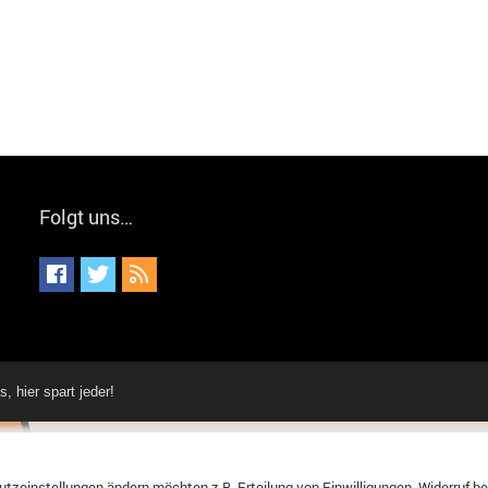
Folgt uns…
hier spart jeder!
tzeinstellungen ändern möchten z.B. Erteilung von Einwilligungen, Widerruf bere