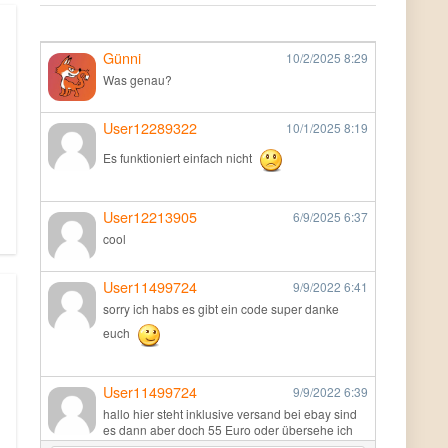
Günni
10/2/2025
8:29
Was genau?
User12289322
10/1/2025
8:19
Es funktioniert einfach nicht
User12213905
6/9/2025
6:37
cool
User11499724
9/9/2022
6:41
sorry ich habs es gibt ein code super danke
euch
User11499724
9/9/2022
6:39
hallo hier steht inklusive versand bei ebay sind
es dann aber doch 55 Euro oder übersehe ich