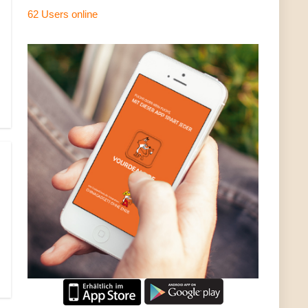
62 Users
online