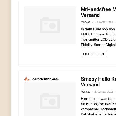
MrHandsfree Mu
Versand
Markus
23. März 2013
In dem Liveshop von
FM601 für nur 18,90€
Transmitter LCD zeig
Fidelity-Stereo Digita
MEHR LESEN
Smoby Hello Kit
Sparpotential: 44%
Versand
Markus
1. Januar 2013
Hier noch etwas für 
für nur 38,78€ inklu
kompatibel Hochwerti
Babybatterien erforder