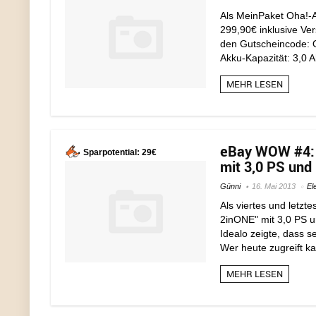
Als MeinPaket Oha!-
299,90€ inklusive Ve
den Gutscheincode:
Akku-Kapazität: 3,0 
MEHR LESEN
eBay WOW #4: 
Sparpotential: 29€
mit 3,0 PS und 
Günni
16. Mai 2013
El
Als viertes und letz
2inONE" mit 3,0 PS un
Idealo zeigte, dass s
Wer heute zugreift ka
MEHR LESEN