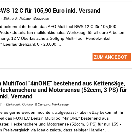
BWS 12 C für 105,90 Euro inkl. Versand
Elektronik
,
Rabatte
,
Werkzeuge
d bekommt ihr heute das AEG Multitool BWS 12 C für 105,90€
oduktdetails: Ein multifunktionales Werkzeug, für all eure Arbeiten
ng: 12 V Überlastschutz Softgrip Multi-Tool: Pendelwinkel
 ° Leerlaufdrehzahl: 0 - 20.000 ...
ZUM ANGEBOT
MultiTool “4inONE” bestehend aus Kettensäge,
Heckenschere und Motorsense (52ccm, 3 PS) für
inkl. Versand
2
Elektronik
,
Outdoor & Camping
,
Werkzeuge
ie es gerne werden möchten, aufgepasst - über eBay bekommt Ihr
al das FUXTEC Benzin MultiTool "4inONE" bestehend aus
ster, Heckenschere und Motorsense (52ccm, 3 PS) für nur 159,-
n Preisvergleich via Idealo zeigte, dass selbiger Händler ...