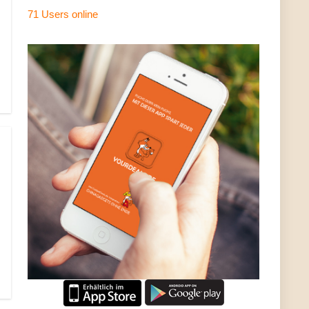
71 Users
online