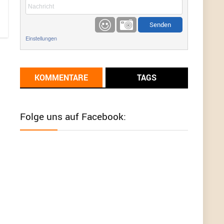
etwas
Günni
9/1/2022
6:17
Einstellungen
Ich glaube du hast den Sinn eines
Schnäppchenblogs noch immer nicht
verstanden?
KOMMENTARE
TAGS
Günni
9/1/2022
6:16
Dann schau mal bitte auf das Datum
Die
meisten Deals sind Tagespreise!
Folge uns auf Facebook:
User11493041
8/31/2022
7:10
Wird hier für 98,99 angeboten, bei Klick auf "Zum
Deal" sind es dann 140 Euro, das ist doch
Betrug am Kunden
Günni
7/30/2022
5:32
Wieso beschiss? Wir sind ein Schnäppchenblog
der "nur" auf Deals hinweist, wir selbst verkaufen
das Produkt nicht. Zudem ist das was du suchst
schon 2 Jahre her.