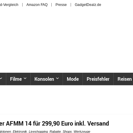
d-Vergleich
Amazon FAQ
Presse
GadgetDealz.de
Filme
Konsolen
Mode
Preisfehler
Reisen
er AFMM 14 für 299,90 Euro inkl. Versand
Aktionen
,
Elektronik
,
Liveshopping
,
Rabatte
,
Shops
,
Werkzeuge