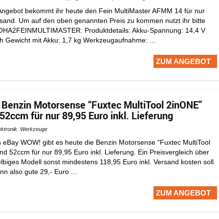
Angebot bekommt ihr heute den Fein MultiMaster AFMM 14 für nur
rsand. Um auf den oben genannten Preis zu kommen nutzt ihr bitte
 OHA2FEINMULTIMASTER. Produktdetails: Akku-Spannung: 14,4 V
Ah Gewicht mit Akku: 1,7 kg Werkzeugaufnahme: ...
ZUM ANGEBOT
Benzin Motorsense “Fuxtec MultiTool 2inONE”
52ccm für nur 89,95 Euro inkl. Lieferung
ektronik
,
Werkzeuge
tes eBay WOW! gibt es heute die Benzin Motorsense "Fuxtec MultiTool
d 52ccm für nur 89,95 Euro inkl. Lieferung. Ein Preisvergleich über
elbiges Modell sonst mindestens 118,95 Euro inkl. Versand kosten soll.
nn also gute 29,- Euro ...
ZUM ANGEBOT