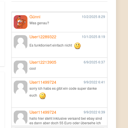
Günni
10/2/2025
8:29
Was genau?
User12289322
10/1/2025
8:19
Es funktioniert einfach nicht
User12213905
6/9/2025
6:37
cool
User11499724
9/9/2022
6:41
sorry ich habs es gibt ein code super danke
euch
User11499724
9/9/2022
6:39
hallo hier steht inklusive versand bei ebay sind
es dann aber doch 55 Euro oder übersehe ich