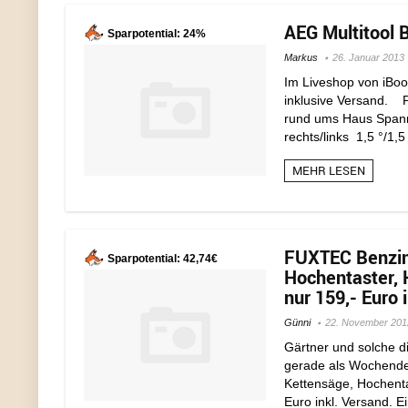
AEG Multitool 
Sparpotential: 24%
Markus
26. Januar 2013
Im Liveshop von iBoo
inklusive Versand. Pr
rund ums Haus Spannu
rechts/links 1,5 °/1,5
MEHR LESEN
FUXTEC Benzin 
Sparpotential: 42,74€
Hochentaster, 
nur 159,- Euro 
Günni
22. November 201
Gärtner und solche d
gerade als Wochende
Kettensäge, Hochenta
Euro inkl. Versand. Ei