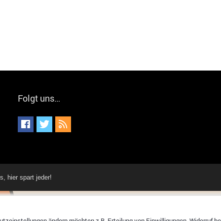
Folgt uns…
hier spart jeder!
tzeinstellungen ändern möchten z.B. Erteilung von Einwilligungen, Widerruf bere