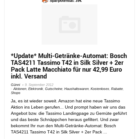
Sparpotential: 39€
*Update* Multi-Getränke-Automat: Bosch
TAS4211 Tassimo T42 in Silk Silver + 2er
Pack Latte Macchiato für nur 42,99 Euro
inkl. Versand
Günni
9. September 2012
Aktionen
,
Elektronik
,
Gutscheine
,
Haushaltswaren
,
Kostenloses
,
Rabatte
,
Shops
Ja, es ist wieder soweit. Amazon hat eine neue Tassimo
Aktion ins Leben gerufen... Und prompt haben wir uns das
Angebot bzw. die Tassimo Landingpage zu Gemüte geführt
und das beste Schnäppchen heraus gefiltert. Und zwar
bekommt Ihr nun den Multi-Getränke-Automat: Bosch
TAS4211 Tassimo T42 in Silk Silver + 2er Pack ...