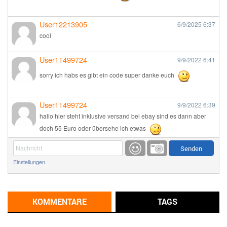
User12213905
6/9/2025
6:37
cool
User11499724
9/9/2022
6:41
sorry ich habs es gibt ein code super danke euch
User11499724
9/9/2022
6:39
hallo hier steht inklusive versand bei ebay sind es dann aber
doch 55 Euro oder übersehe ich etwas
Günni
9/1/2022
6:17
Einstellungen
Ich glaube du hast den Sinn eines Schnäppchenblogs noch
immer nicht verstanden?
Günni
KOMMENTARE
TAGS
9/1/2022
6:16
Dann schau mal bitte auf das Datum
Die meisten Deals