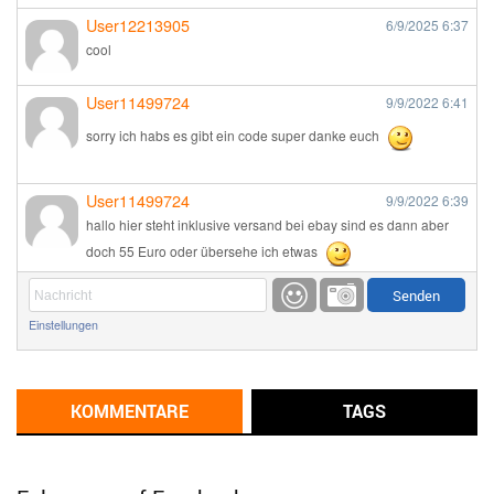
User12213905
6/9/2025
6:37
cool
User11499724
9/9/2022
6:41
sorry ich habs es gibt ein code super danke euch
User11499724
9/9/2022
6:39
hallo hier steht inklusive versand bei ebay sind es dann aber
doch 55 Euro oder übersehe ich etwas
Günni
9/1/2022
6:17
Einstellungen
Ich glaube du hast den Sinn eines Schnäppchenblogs noch
immer nicht verstanden?
Günni
KOMMENTARE
TAGS
9/1/2022
6:16
Dann schau mal bitte auf das Datum
Die meisten Deals
sind Tagespreise!