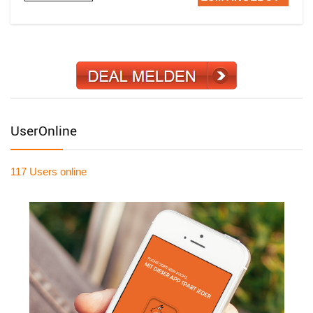
UserOnline
117 Users
online