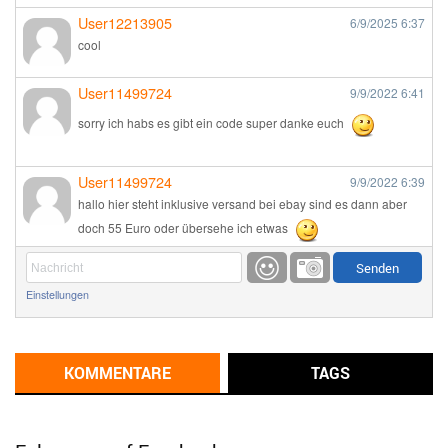
User12213905
6/9/2025
6:37
cool
User11499724
9/9/2022
6:41
sorry ich habs es gibt ein code super danke euch
User11499724
9/9/2022
6:39
hallo hier steht inklusive versand bei ebay sind es dann aber
doch 55 Euro oder übersehe ich etwas
Günni
9/1/2022
6:17
Einstellungen
Ich glaube du hast den Sinn eines Schnäppchenblogs noch
immer nicht verstanden?
Günni
KOMMENTARE
TAGS
9/1/2022
6:16
Dann schau mal bitte auf das Datum
Die meisten Deals
sind Tagespreise!