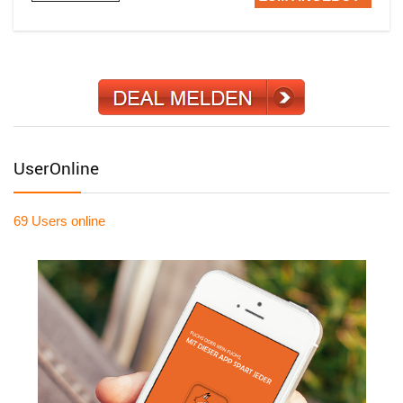
UserOnline
69 Users
online