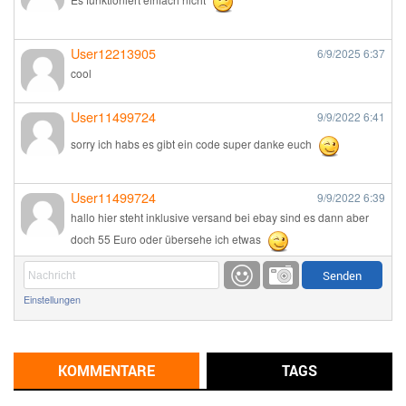
User12213905
6/9/2025
6:37
cool
User11499724
9/9/2022
6:41
sorry ich habs es gibt ein code super danke euch
User11499724
9/9/2022
6:39
hallo hier steht inklusive versand bei ebay sind es dann aber
doch 55 Euro oder übersehe ich etwas
Günni
9/1/2022
6:17
Einstellungen
Ich glaube du hast den Sinn eines Schnäppchenblogs noch
immer nicht verstanden?
Günni
KOMMENTARE
TAGS
9/1/2022
6:16
Dann schau mal bitte auf das Datum
Die meisten Deals