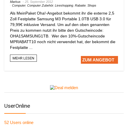
Markus
25. September 2012
Computer
,
Computer Zubehör
,
Liveshopping
,
Rabatte
,
Shops
Als MeinPaket Oha!-Angebot bekommt ihr die externe 2,5
Zoll Festplatte Samsung M3 Portable 1.0TB USB 3.0 für
79,99€ inklusive Versand. Um auf den oben genannten
Preis zu kommen nutzt ihr bitte den Gutscheincode:
OHA1SAMSUNG1TB. Wer den 10%-Gutscheincode
MPRABATT10 noch nicht verwendet hat, der bekommt die
Festplatte ...
MEHR LESEN
ZUM ANGEBOT
UserOnline
52 Users
online