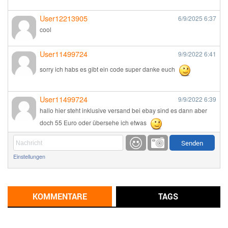
User12213905
6/9/2025
6:37
cool
User11499724
9/9/2022
6:41
sorry ich habs es gibt ein code super danke euch
User11499724
9/9/2022
6:39
hallo hier steht inklusive versand bei ebay sind es dann aber
doch 55 Euro oder übersehe ich etwas
Günni
9/1/2022
6:17
Einstellungen
Ich glaube du hast den Sinn eines Schnäppchenblogs noch
immer nicht verstanden?
Günni
KOMMENTARE
TAGS
9/1/2022
6:16
Dann schau mal bitte auf das Datum
Die meisten Deals
sind Tagespreise!