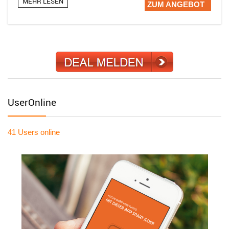
MEHR LESEN
ZUM ANGEBOT
UserOnline
41 Users
online