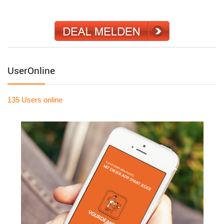
UserOnline
135 Users
online