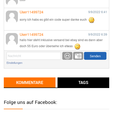
User11499724
9/9/2022
6:41
sorry ich habs es gibt ein code super danke euch
User11499724
9/9/2022
6:39
hallo hier steht inklusive versand bei ebay sind es dann aber
doch 55 Euro oder übersehe ich etwas
Günni
9/1/2022
6:17
Einstellungen
Ich glaube du hast den Sinn eines Schnäppchenblogs noch
immer nicht verstanden?
Günni
KOMMENTARE
TAGS
9/1/2022
6:16
Dann schau mal bitte auf das Datum
Die meisten Deals
sind Tagespreise!
Folge uns auf Facebook:
User11493041
8/31/2022
7:10