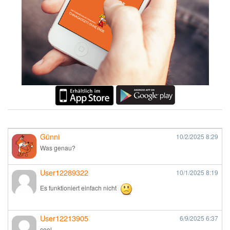
Günni
10/2/2025
8:29
Was genau?
User12289322
10/1/2025
8:19
Es funktioniert einfach nicht
User12213905
6/9/2025
6:37
cool