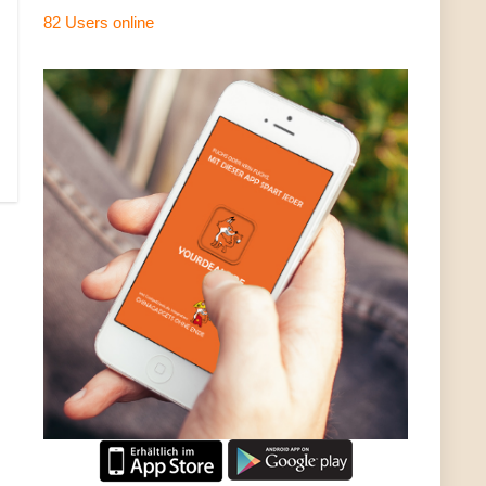
82 Users
online