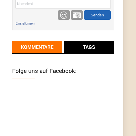
etwas
Günni
9/1/2022
6:17
Einstellungen
Ich glaube du hast den Sinn eines
Schnäppchenblogs noch immer nicht
verstanden?
KOMMENTARE
TAGS
Günni
9/1/2022
6:16
Dann schau mal bitte auf das Datum
Die
meisten Deals sind Tagespreise!
Folge uns auf Facebook:
User11493041
8/31/2022
7:10
Wird hier für 98,99 angeboten, bei Klick auf "Zum
Deal" sind es dann 140 Euro, das ist doch
Betrug am Kunden
Günni
7/30/2022
5:32
Wieso beschiss? Wir sind ein Schnäppchenblog
der "nur" auf Deals hinweist, wir selbst verkaufen
das Produkt nicht. Zudem ist das was du suchst
schon 2 Jahre her.