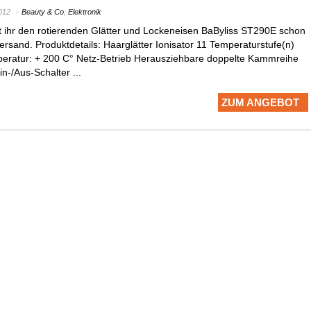
012
Beauty & Co
,
Elektronik
ihr den rotierenden Glätter und Lockeneisen BaByliss ST290E schon
Versand. Produktdetails: Haarglätter Ionisator 11 Temperaturstufe(n)
peratur: + 200 C° Netz-Betrieb Herausziehbare doppelte Kammreihe
n-/Aus-Schalter ...
ZUM ANGEBOT