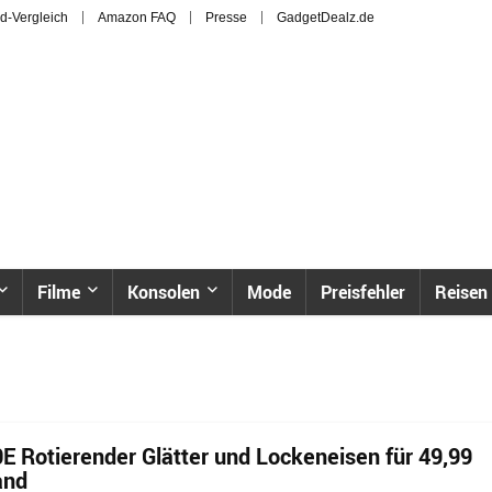
d-Vergleich
Amazon FAQ
Presse
GadgetDealz.de
Filme
Konsolen
Mode
Preisfehler
Reisen
E Rotierender Glätter und Lockeneisen für 49,99
and