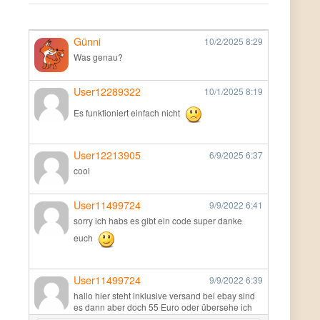
Günni
10/2/2025
8:29
Was genau?
User12289322
10/1/2025
8:19
Es funktioniert einfach nicht
User12213905
6/9/2025
6:37
cool
User11499724
9/9/2022
6:41
sorry ich habs es gibt ein code super danke
euch
User11499724
9/9/2022
6:39
hallo hier steht inklusive versand bei ebay sind
es dann aber doch 55 Euro oder übersehe ich