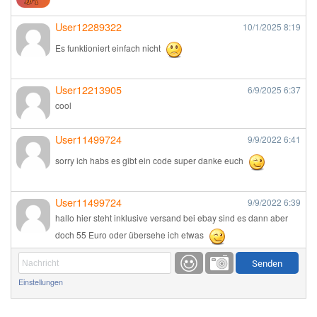
User12289322
10/1/2025
8:19
Es funktioniert einfach nicht
User12213905
6/9/2025
6:37
cool
User11499724
9/9/2022
6:41
sorry ich habs es gibt ein code super danke euch
User11499724
9/9/2022
6:39
hallo hier steht inklusive versand bei ebay sind es dann aber
doch 55 Euro oder übersehe ich etwas
Günni
9/1/2022
6:17
Einstellungen
Ich glaube du hast den Sinn eines Schnäppchenblogs noch
immer nicht verstanden?