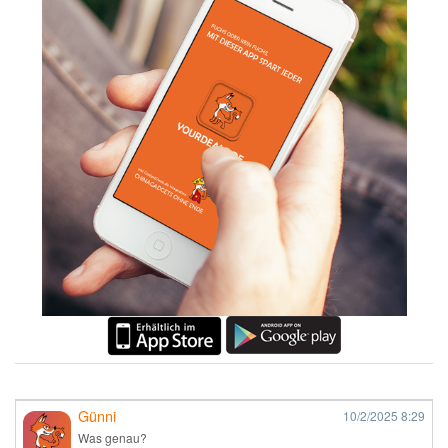
Günni
10/2/2025
8:29
Was genau?