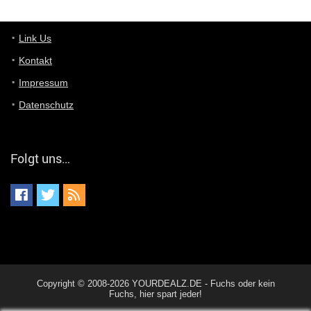
Günni
7/11/2022
5:43
Du hast eine Mail
Link Us
Kontakt
Günni
7/11/2022
5:40
Impressum
Ich schreib dir mal zurück!
Datenschutz
Günni
7/11/2022
5:40
Jo habs gefunden!
Folgt uns…
ALIENWESEN
7/11/2022
5:40
alternativ Email senden an admin@yourdealz.de ?
ALIENWESEN
7/11/2022
5:38
nein, Dealübeschrift: DDownload
Günni
7/11/2022
3:50
Copyright © 2008-2026 YOURDEALZ.DE - Fuchs oder kein
ist es der deal den ich gerade gepostet habe?
Fuchs, hier spart jeder!