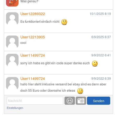
Was genau?
User12289322
10/1/2025
8:19
Es funktioniert einfach nicht
User12213905
6/9/2025
6:37
cool
User11499724
9/9/2022
6:41
sorry ich habs es gibt ein code super danke euch
User11499724
9/9/2022
6:39
hallo hier steht inklusive versand bei ebay sind es dann aber
doch 55 Euro oder übersehe ich etwas
Günni
9/1/2022
6:17
Einstellungen
Ich glaube du hast den Sinn eines Schnäppchenblogs noch
immer nicht verstanden?