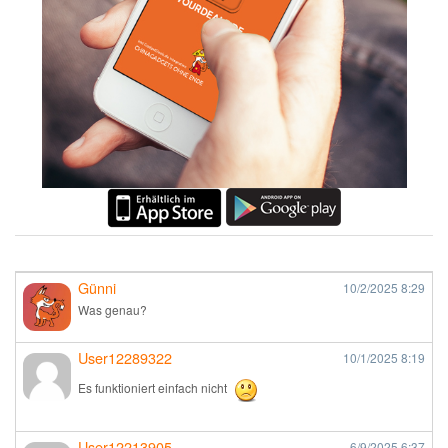
Günni
10/2/2025
8:29
Was genau?
User12289322
10/1/2025
8:19
Es funktioniert einfach nicht
User12213905
6/9/2025
6:37