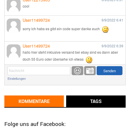
cool
User11499724
9/9/2022
6:41
sorry ich habs es gibt ein code super danke euch
User11499724
9/9/2022
6:39
hallo hier steht inklusive versand bei ebay sind es dann aber
doch 55 Euro oder übersehe ich etwas
Günni
9/1/2022
6:17
Einstellungen
Ich glaube du hast den Sinn eines Schnäppchenblogs noch
immer nicht verstanden?
Günni
KOMMENTARE
TAGS
9/1/2022
6:16
Dann schau mal bitte auf das Datum
Die meisten Deals
sind Tagespreise!
Folge uns auf Facebook: