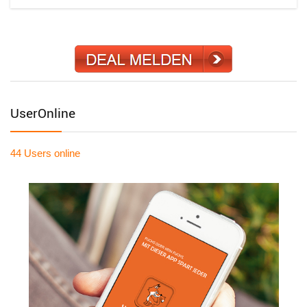
UserOnline
44 Users
online