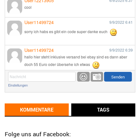
User12213905
6/9/2025
6:37
cool
User11499724
9/9/2022
6:41
sorry ich habs es gibt ein code super danke euch
User11499724
9/9/2022
6:39
hallo hier steht inklusive versand bei ebay sind es dann aber
doch 55 Euro oder übersehe ich etwas
Günni
9/1/2022
6:17
Einstellungen
Ich glaube du hast den Sinn eines Schnäppchenblogs noch
immer nicht verstanden?
Günni
KOMMENTARE
TAGS
9/1/2022
6:16
Dann schau mal bitte auf das Datum
Die meisten Deals
sind Tagespreise!
Folge uns auf Facebook: