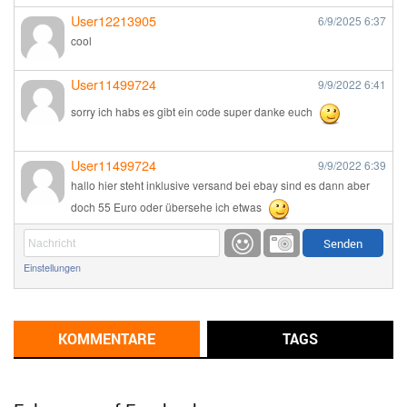
User12213905
6/9/2025
6:37
cool
User11499724
9/9/2022
6:41
sorry ich habs es gibt ein code super danke euch
User11499724
9/9/2022
6:39
hallo hier steht inklusive versand bei ebay sind es dann aber
doch 55 Euro oder übersehe ich etwas
Günni
9/1/2022
6:17
Einstellungen
Ich glaube du hast den Sinn eines Schnäppchenblogs noch
immer nicht verstanden?
Günni
KOMMENTARE
TAGS
9/1/2022
6:16
Dann schau mal bitte auf das Datum
Die meisten Deals
sind Tagespreise!