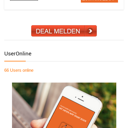
UserOnline
66 Users
online