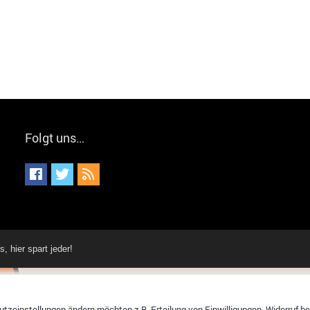
Folgt uns…
hier spart jeder!
tzeinstellungen ändern möchten z.B. Erteilung von Einwilligungen, Widerruf bere