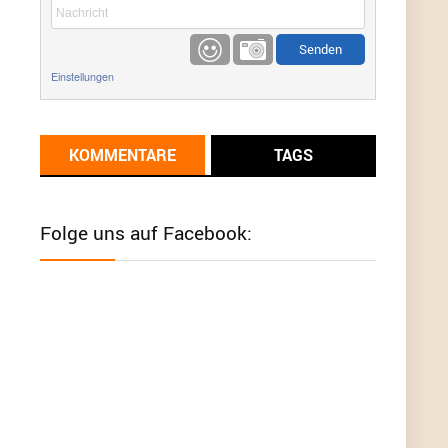
etwas
Günni
9/1/2022
6:17
Einstellungen
Ich glaube du hast den Sinn eines
Schnäppchenblogs noch immer nicht
verstanden?
KOMMENTARE
TAGS
Günni
9/1/2022
6:16
Dann schau mal bitte auf das Datum
Die
meisten Deals sind Tagespreise!
Folge uns auf Facebook:
User11493041
8/31/2022
7:10
Wird hier für 98,99 angeboten, bei Klick auf "Zum
Deal" sind es dann 140 Euro, das ist doch
Betrug am Kunden
Günni
7/30/2022
5:32
Wieso beschiss? Wir sind ein Schnäppchenblog
der "nur" auf Deals hinweist, wir selbst verkaufen
das Produkt nicht. Zudem ist das was du suchst
schon 2 Jahre her.