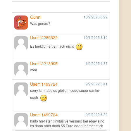
Günni
10/2/2025
8:29
Was genau?
User12289322
10/1/2025
8:19
Es funktioniert einfach nicht
User12213905
6/9/2025
6:37
cool
User11499724
9/9/2022
6:41
sorry ich habs es gibt ein code super danke
euch
User11499724
9/9/2022
6:39
hallo hier steht inklusive versand bei ebay sind
es dann aber doch 55 Euro oder übersehe ich