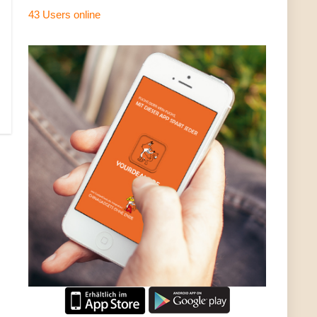
43 Users
online