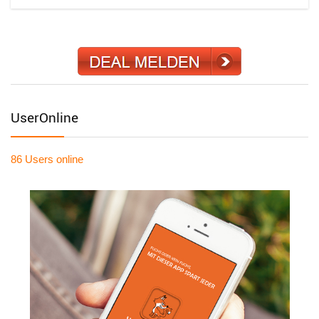
UserOnline
86 Users
online