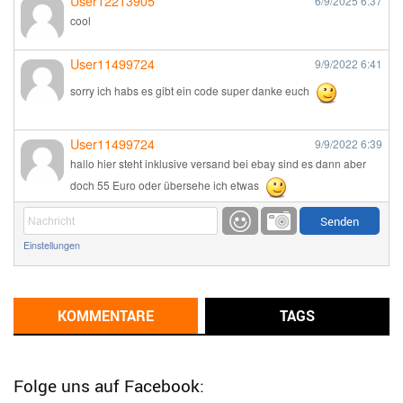
User12213905
6/9/2025
6:37
cool
User11499724
9/9/2022
6:41
sorry ich habs es gibt ein code super danke euch
User11499724
9/9/2022
6:39
hallo hier steht inklusive versand bei ebay sind es dann aber
doch 55 Euro oder übersehe ich etwas
Günni
9/1/2022
6:17
Einstellungen
Ich glaube du hast den Sinn eines Schnäppchenblogs noch
immer nicht verstanden?
Günni
KOMMENTARE
TAGS
9/1/2022
6:16
Dann schau mal bitte auf das Datum
Die meisten Deals
sind Tagespreise!
Folge uns auf Facebook: