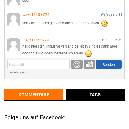
cool
User11499724
9/9/2022
6:41
sorry ich habs es gibt ein code super danke euch
User11499724
9/9/2022
6:39
hallo hier steht inklusive versand bei ebay sind es dann aber
doch 55 Euro oder übersehe ich etwas
Günni
9/1/2022
6:17
Einstellungen
Ich glaube du hast den Sinn eines Schnäppchenblogs noch
immer nicht verstanden?
Günni
KOMMENTARE
TAGS
9/1/2022
6:16
Dann schau mal bitte auf das Datum
Die meisten Deals
sind Tagespreise!
Folge uns auf Facebook:
User11493041
8/31/2022
7:10