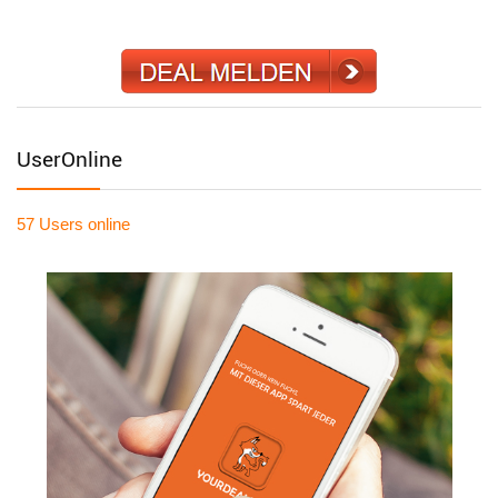
UserOnline
57 Users
online