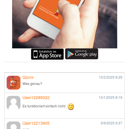
Günni
10/2/2025
8:29
Was genau?
User12289322
10/1/2025
8:19
Es funktioniert einfach nicht
User12213905
6/9/2025
6:37