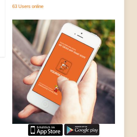
63 Users
online