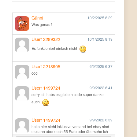
Günni
10/2/2025
8:29
Was genau?
User12289322
10/1/2025
8:19
Es funktioniert einfach nicht
User12213905
6/9/2025
6:37
cool
User11499724
9/9/2022
6:41
sorry ich habs es gibt ein code super danke
euch
User11499724
9/9/2022
6:39
hallo hier steht inklusive versand bei ebay sind
es dann aber doch 55 Euro oder übersehe ich