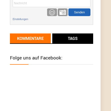
etwas
Günni
9/1/2022
6:17
Einstellungen
Ich glaube du hast den Sinn eines
Schnäppchenblogs noch immer nicht
verstanden?
KOMMENTARE
TAGS
Günni
9/1/2022
6:16
Dann schau mal bitte auf das Datum
Die
meisten Deals sind Tagespreise!
Folge uns auf Facebook:
User11493041
8/31/2022
7:10
Wird hier für 98,99 angeboten, bei Klick auf "Zum
Deal" sind es dann 140 Euro, das ist doch
Betrug am Kunden
Günni
7/30/2022
5:32
Wieso beschiss? Wir sind ein Schnäppchenblog
der "nur" auf Deals hinweist, wir selbst verkaufen
das Produkt nicht. Zudem ist das was du suchst
schon 2 Jahre her.