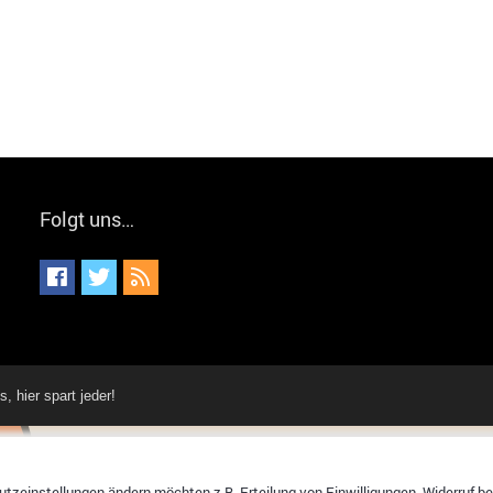
Folgt uns…
hier spart jeder!
tzeinstellungen ändern möchten z.B. Erteilung von Einwilligungen, Widerruf bere