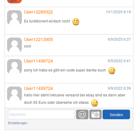
User12289322
10/1/2025
8:19
Es funktioniert einfach nicht
User12213905
6/9/2025
6:37
cool
User11499724
9/9/2022
6:41
sorry ich habs es gibt ein code super danke euch
User11499724
9/9/2022
6:39
hallo hier steht inklusive versand bei ebay sind es dann aber
doch 55 Euro oder übersehe ich etwas
Günni
9/1/2022
6:17
Einstellungen
Ich glaube du hast den Sinn eines Schnäppchenblogs noch
immer nicht verstanden?