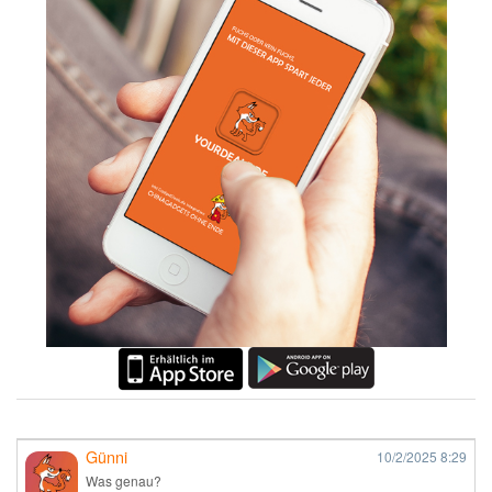
Günni
10/2/2025
8:29
Was genau?