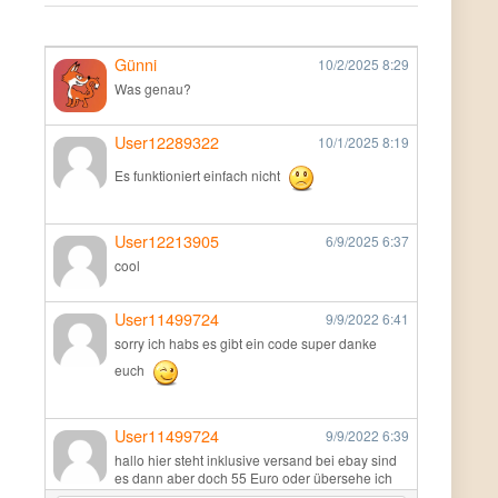
Günni
10/2/2025
8:29
Was genau?
User12289322
10/1/2025
8:19
Es funktioniert einfach nicht
User12213905
6/9/2025
6:37
cool
User11499724
9/9/2022
6:41
sorry ich habs es gibt ein code super danke
euch
User11499724
9/9/2022
6:39
hallo hier steht inklusive versand bei ebay sind
es dann aber doch 55 Euro oder übersehe ich