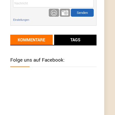
etwas
Günni
9/1/2022
6:17
Einstellungen
Ich glaube du hast den Sinn eines
Schnäppchenblogs noch immer nicht
verstanden?
KOMMENTARE
TAGS
Günni
9/1/2022
6:16
Dann schau mal bitte auf das Datum
Die
meisten Deals sind Tagespreise!
Folge uns auf Facebook:
User11493041
8/31/2022
7:10
Wird hier für 98,99 angeboten, bei Klick auf "Zum
Deal" sind es dann 140 Euro, das ist doch
Betrug am Kunden
Günni
7/30/2022
5:32
Wieso beschiss? Wir sind ein Schnäppchenblog
der "nur" auf Deals hinweist, wir selbst verkaufen
das Produkt nicht. Zudem ist das was du suchst
schon 2 Jahre her.