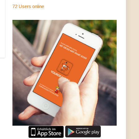
72 Users
online