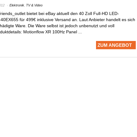
012
Elektronik
,
TV & Video
iends_outlet bietet bei eBay aktuell den 40 Zoll Full-HD LED-
0EX655 für 499€ inklusive Versand an. Laut Anbieter handelt es sich
digte Ware. Die Ware selbst ist jedoch unbenutzt und voll
oduktdetails: Motionflow XR 100Hz Panel ...
ZUM ANGEBOT