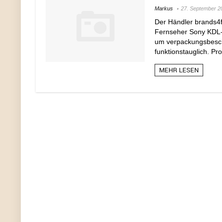
Markus
27. September 2
Der Händler brands4fr
Fernseher Sony KDL-4
um verpackungsbeschä
funktionstauglich. Pr
MEHR LESEN