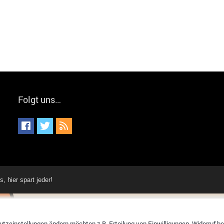
Folgt uns…
hier spart jeder!
tzeinstellungen ändern möchten z.B. Erteilung von Einwilligungen, Widerruf bere