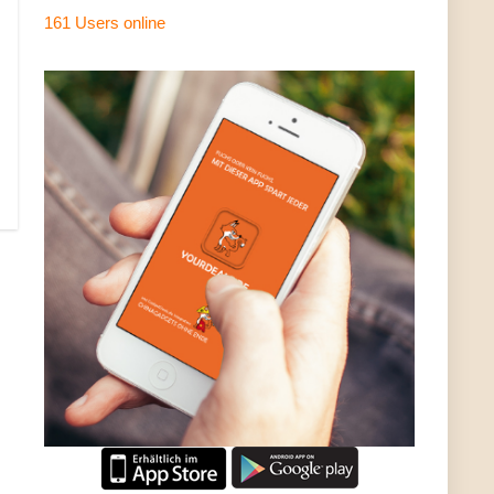
161 Users
online