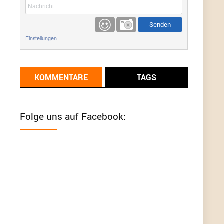
etwas
Günni
9/1/2022
6:17
Einstellungen
Ich glaube du hast den Sinn eines
Schnäppchenblogs noch immer nicht
verstanden?
KOMMENTARE
TAGS
Günni
9/1/2022
6:16
Dann schau mal bitte auf das Datum
Die
meisten Deals sind Tagespreise!
Folge uns auf Facebook:
User11493041
8/31/2022
7:10
Wird hier für 98,99 angeboten, bei Klick auf "Zum
Deal" sind es dann 140 Euro, das ist doch
Betrug am Kunden
Günni
7/30/2022
5:32
Wieso beschiss? Wir sind ein Schnäppchenblog
der "nur" auf Deals hinweist, wir selbst verkaufen
das Produkt nicht. Zudem ist das was du suchst
schon 2 Jahre her.