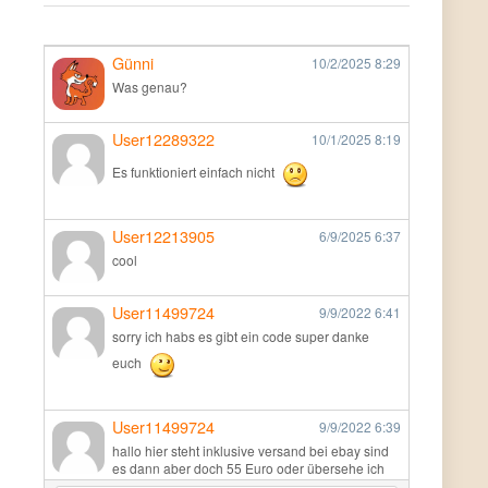
Günni
10/2/2025
8:29
Was genau?
User12289322
10/1/2025
8:19
Es funktioniert einfach nicht
User12213905
6/9/2025
6:37
cool
User11499724
9/9/2022
6:41
sorry ich habs es gibt ein code super danke
euch
User11499724
9/9/2022
6:39
hallo hier steht inklusive versand bei ebay sind
es dann aber doch 55 Euro oder übersehe ich