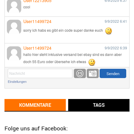
User12213905
6/9/2025
6:37
cool
User11499724
9/9/2022
6:41
sorry ich habs es gibt ein code super danke euch
User11499724
9/9/2022
6:39
hallo hier steht inklusive versand bei ebay sind es dann aber
doch 55 Euro oder übersehe ich etwas
Günni
9/1/2022
6:17
Einstellungen
Ich glaube du hast den Sinn eines Schnäppchenblogs noch
immer nicht verstanden?
Günni
KOMMENTARE
TAGS
9/1/2022
6:16
Dann schau mal bitte auf das Datum
Die meisten Deals
sind Tagespreise!
Folge uns auf Facebook: