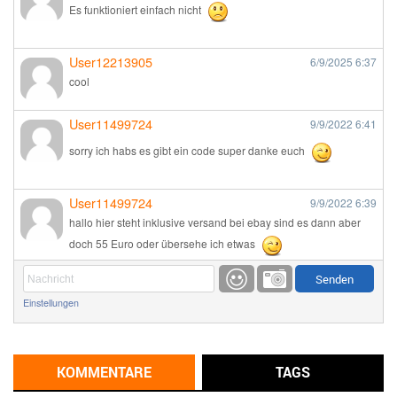
Es funktioniert einfach nicht
User12213905
6/9/2025
6:37
cool
User11499724
9/9/2022
6:41
sorry ich habs es gibt ein code super danke euch
User11499724
9/9/2022
6:39
hallo hier steht inklusive versand bei ebay sind es dann aber
doch 55 Euro oder übersehe ich etwas
Günni
9/1/2022
6:17
Einstellungen
Ich glaube du hast den Sinn eines Schnäppchenblogs noch
immer nicht verstanden?
Günni
KOMMENTARE
TAGS
9/1/2022
6:16