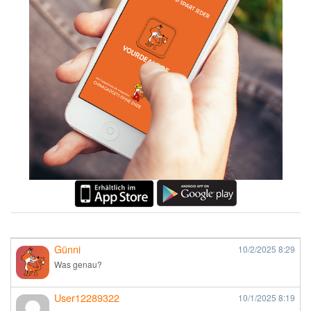
Günni
10/2/2025
8:29
Was genau?
User12289322
10/1/2025
8:19