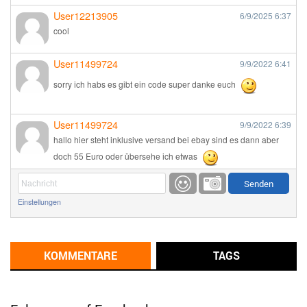
User12213905
6/9/2025
6:37
cool
User11499724
9/9/2022
6:41
sorry ich habs es gibt ein code super danke euch
User11499724
9/9/2022
6:39
hallo hier steht inklusive versand bei ebay sind es dann aber
doch 55 Euro oder übersehe ich etwas
Günni
9/1/2022
6:17
Einstellungen
Ich glaube du hast den Sinn eines Schnäppchenblogs noch
immer nicht verstanden?
Günni
KOMMENTARE
TAGS
9/1/2022
6:16
Dann schau mal bitte auf das Datum
Die meisten Deals
sind Tagespreise!