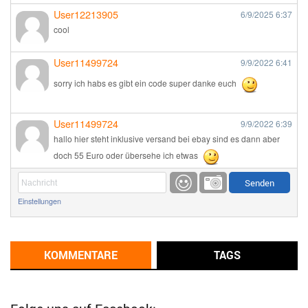
User12213905
6/9/2025
6:37
cool
User11499724
9/9/2022
6:41
sorry ich habs es gibt ein code super danke euch
User11499724
9/9/2022
6:39
hallo hier steht inklusive versand bei ebay sind es dann aber
doch 55 Euro oder übersehe ich etwas
Günni
9/1/2022
6:17
Einstellungen
Ich glaube du hast den Sinn eines Schnäppchenblogs noch
immer nicht verstanden?
Günni
KOMMENTARE
TAGS
9/1/2022
6:16
Dann schau mal bitte auf das Datum
Die meisten Deals
sind Tagespreise!