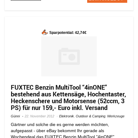
Sparpotential: 42,74€
FUXTEC Benzin MultiTool “4inONE”
bestehend aus Kettensäge, Hochentaster,
Heckenschere und Motorsense (52ccm, 3
PS) für nur 159,- Euro inkl. Versand
Günni
22. November 2012
Elektronik
,
Outdoor & Camping
,
Werkzeuge
Gärtner und solche die es gerne werden möchten,
aufgepasst - über eBay bekommt Ihr gerade als
Wochendeal das FUXTEC Benzin MultiTool "4inONE"