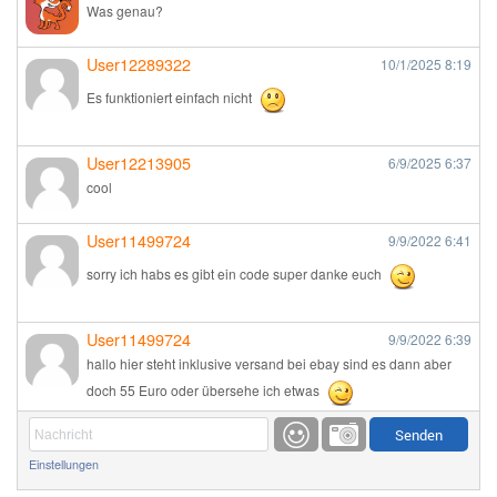
Was genau?
User12289322
10/1/2025
8:19
Es funktioniert einfach nicht
User12213905
6/9/2025
6:37
cool
User11499724
9/9/2022
6:41
sorry ich habs es gibt ein code super danke euch
User11499724
9/9/2022
6:39
hallo hier steht inklusive versand bei ebay sind es dann aber
doch 55 Euro oder übersehe ich etwas
Günni
9/1/2022
6:17
Einstellungen
Ich glaube du hast den Sinn eines Schnäppchenblogs noch