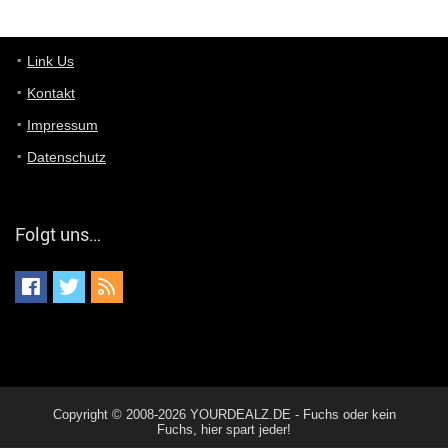
Günni
7/11/2022
5:43
Du hast eine Mail
Link Us
Kontakt
Günni
7/11/2022
5:40
Impressum
Ich schreib dir mal zurück!
Datenschutz
Günni
7/11/2022
5:40
Jo habs gefunden!
Folgt uns…
ALIENWESEN
7/11/2022
5:40
alternativ Email senden an admin@yourdealz.de ?
ALIENWESEN
7/11/2022
5:38
nein, Dealübeschrift: DDownload
Günni
7/11/2022
3:50
Copyright © 2008-2026 YOURDEALZ.DE - Fuchs oder kein
ist es der deal den ich gerade gepostet habe?
Fuchs, hier spart jeder!