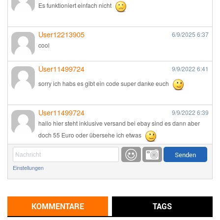
Es funktioniert einfach nicht
User12213905
6/9/2025
6:37
cool
User11499724
9/9/2022
6:41
sorry ich habs es gibt ein code super danke euch
User11499724
9/9/2022
6:39
hallo hier steht inklusive versand bei ebay sind es dann aber
doch 55 Euro oder übersehe ich etwas
Günni
9/1/2022
6:17
Einstellungen
Ich glaube du hast den Sinn eines Schnäppchenblogs noch
immer nicht verstanden?
Günni
KOMMENTARE
TAGS
9/1/2022
6:16