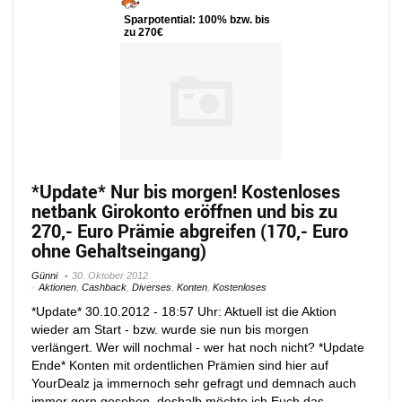
Sparpotential: 100% bzw. bis
zu 270€
*Update* Nur bis morgen! Kostenloses
netbank Girokonto eröffnen und bis zu
270,- Euro Prämie abgreifen (170,- Euro
ohne Gehaltseingang)
Günni
30. Oktober 2012
Aktionen
,
Cashback
,
Diverses
,
Konten
,
Kostenloses
*Update* 30.10.2012 - 18:57 Uhr: Aktuell ist die Aktion
wieder am Start - bzw. wurde sie nun bis morgen
verlängert. Wer will nochmal - wer hat noch nicht? *Update
Ende* Konten mit ordentlichen Prämien sind hier auf
YourDealz ja immernoch sehr gefragt und demnach auch
immer gern gesehen, deshalb möchte ich Euch das ...