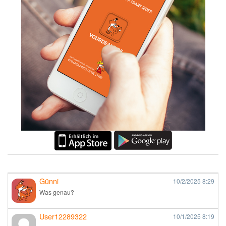
Günni
10/2/2025
8:29
Was genau?
User12289322
10/1/2025
8:19