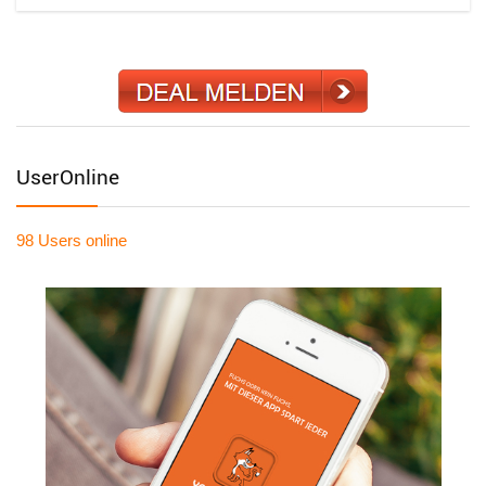
UserOnline
98 Users
online