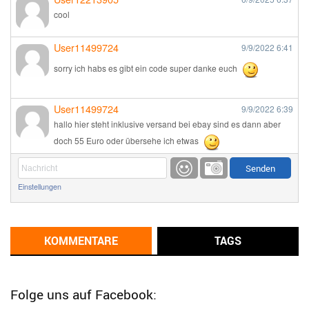
cool
User11499724
9/9/2022
6:41
sorry ich habs es gibt ein code super danke euch
User11499724
9/9/2022
6:39
hallo hier steht inklusive versand bei ebay sind es dann aber
doch 55 Euro oder übersehe ich etwas
Günni
9/1/2022
6:17
Einstellungen
Ich glaube du hast den Sinn eines Schnäppchenblogs noch
immer nicht verstanden?
Günni
KOMMENTARE
TAGS
9/1/2022
6:16
Dann schau mal bitte auf das Datum
Die meisten Deals
sind Tagespreise!
Folge uns auf Facebook: