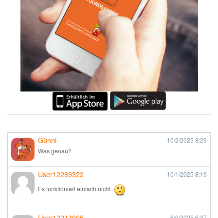
Günni
10/2/2025
8:29
Was genau?
User12289322
10/1/2025
8:19
Es funktioniert einfach nicht
User12213905
6/9/2025
6:37