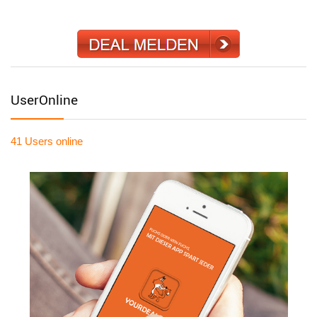
UserOnline
41 Users
online