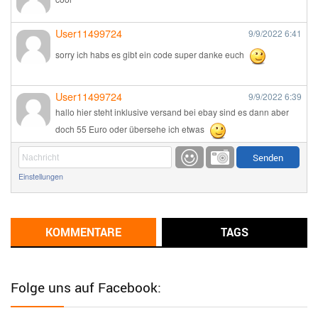
User11499724
9/9/2022
6:41
sorry ich habs es gibt ein code super danke euch
User11499724
9/9/2022
6:39
hallo hier steht inklusive versand bei ebay sind es dann aber
doch 55 Euro oder übersehe ich etwas
Günni
9/1/2022
6:17
Einstellungen
Ich glaube du hast den Sinn eines Schnäppchenblogs noch
immer nicht verstanden?
Günni
KOMMENTARE
TAGS
9/1/2022
6:16
Dann schau mal bitte auf das Datum
Die meisten Deals
sind Tagespreise!
Folge uns auf Facebook:
User11493041
8/31/2022
7:10