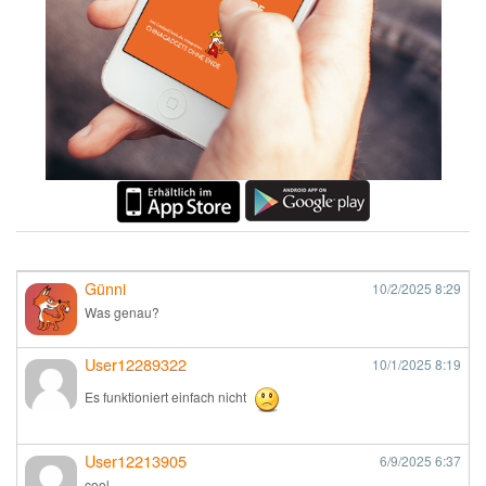
Günni
10/2/2025
8:29
Was genau?
User12289322
10/1/2025
8:19
Es funktioniert einfach nicht
User12213905
6/9/2025
6:37
cool