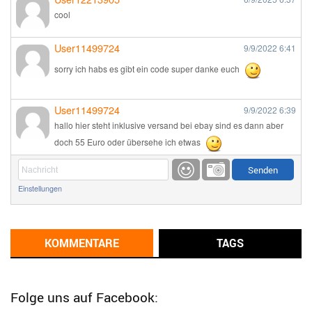
cool
User11499724
9/9/2022
6:41
sorry ich habs es gibt ein code super danke euch
User11499724
9/9/2022
6:39
hallo hier steht inklusive versand bei ebay sind es dann aber
doch 55 Euro oder übersehe ich etwas
Günni
9/1/2022
6:17
Einstellungen
Ich glaube du hast den Sinn eines Schnäppchenblogs noch
immer nicht verstanden?
Günni
KOMMENTARE
TAGS
9/1/2022
6:16
Dann schau mal bitte auf das Datum
Die meisten Deals
sind Tagespreise!
Folge uns auf Facebook: