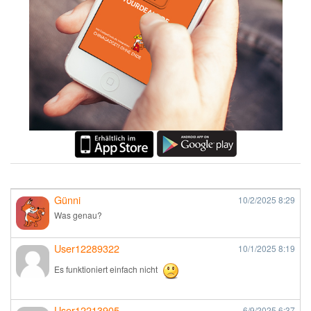
Günni
10/2/2025
8:29
Was genau?
User12289322
10/1/2025
8:19
Es funktioniert einfach nicht
User12213905
6/9/2025
6:37