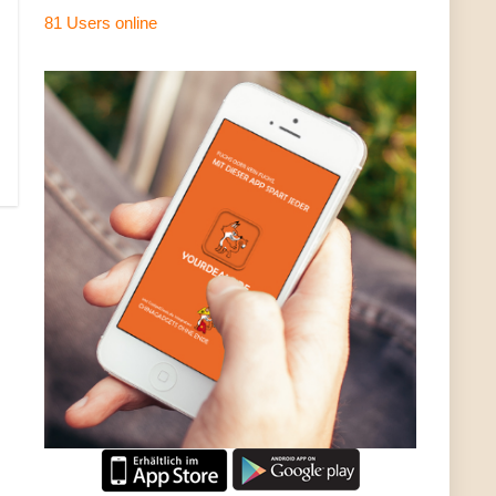
81 Users
online