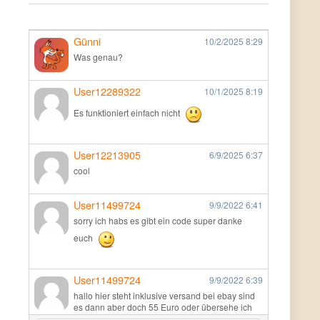
Günni
10/2/2025
8:29
Was genau?
User12289322
10/1/2025
8:19
Es funktioniert einfach nicht
User12213905
6/9/2025
6:37
cool
User11499724
9/9/2022
6:41
sorry ich habs es gibt ein code super danke
euch
User11499724
9/9/2022
6:39
hallo hier steht inklusive versand bei ebay sind
es dann aber doch 55 Euro oder übersehe ich