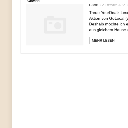
Gewinn
Günni
2. Oktober 2012
Treue YourDealz Leser
Aktion von GoLocal (
Deshalb möchte ich e
aus gleichem Hause z
MEHR LESEN