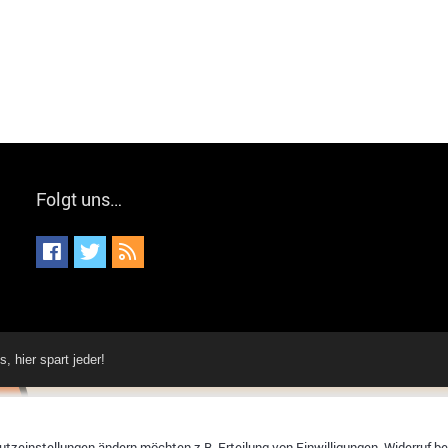
Folgt uns…
hier spart jeder!
tzeinstellungen ändern möchten z.B. Erteilung von Einwilligungen, Widerruf bere