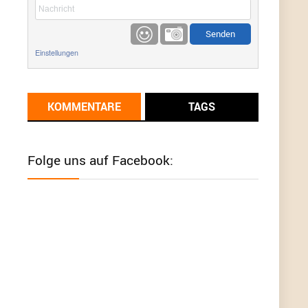
etwas
Günni
9/1/2022
6:17
Einstellungen
Ich glaube du hast den Sinn eines
Schnäppchenblogs noch immer nicht
verstanden?
KOMMENTARE
TAGS
Günni
9/1/2022
6:16
Dann schau mal bitte auf das Datum
Die
meisten Deals sind Tagespreise!
Folge uns auf Facebook:
User11493041
8/31/2022
7:10
Wird hier für 98,99 angeboten, bei Klick auf "Zum
Deal" sind es dann 140 Euro, das ist doch
Betrug am Kunden
Günni
7/30/2022
5:32
Wieso beschiss? Wir sind ein Schnäppchenblog
der "nur" auf Deals hinweist, wir selbst verkaufen
das Produkt nicht. Zudem ist das was du suchst
schon 2 Jahre her.