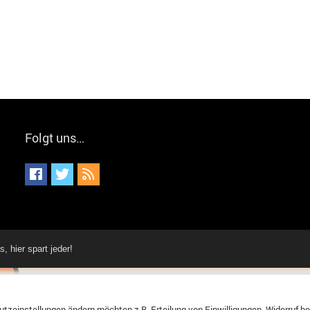
Folgt uns…
hier spart jeder!
tzeinstellungen ändern möchten z.B. Erteilung von Einwilligungen, Widerruf bere