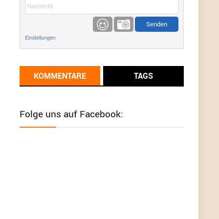
etwas
Günni
9/1/2022
6:17
Einstellungen
Ich glaube du hast den Sinn eines
Schnäppchenblogs noch immer nicht
verstanden?
KOMMENTARE
TAGS
Günni
9/1/2022
6:16
Dann schau mal bitte auf das Datum
Die
meisten Deals sind Tagespreise!
Folge uns auf Facebook:
User11493041
8/31/2022
7:10
Wird hier für 98,99 angeboten, bei Klick auf "Zum
Deal" sind es dann 140 Euro, das ist doch
Betrug am Kunden
Günni
7/30/2022
5:32
Wieso beschiss? Wir sind ein Schnäppchenblog
der "nur" auf Deals hinweist, wir selbst verkaufen
das Produkt nicht. Zudem ist das was du suchst
schon 2 Jahre her.