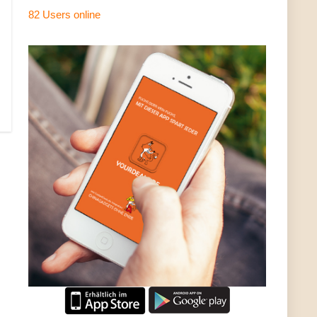
82 Users
online