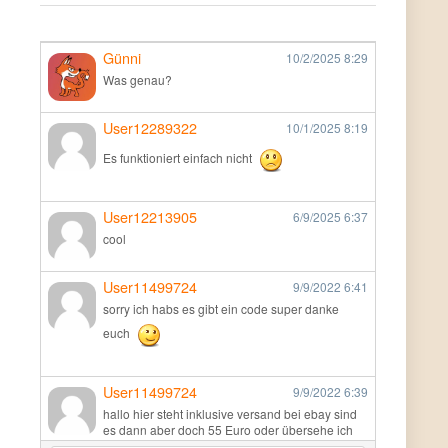
Günni
10/2/2025
8:29
Was genau?
User12289322
10/1/2025
8:19
Es funktioniert einfach nicht
User12213905
6/9/2025
6:37
cool
User11499724
9/9/2022
6:41
sorry ich habs es gibt ein code super danke
euch
User11499724
9/9/2022
6:39
hallo hier steht inklusive versand bei ebay sind
es dann aber doch 55 Euro oder übersehe ich