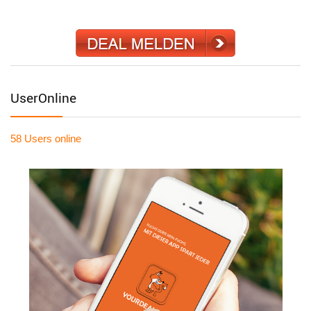
UserOnline
58 Users
online