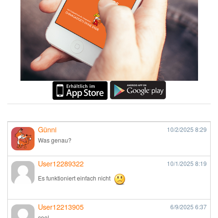
Günni
10/2/2025
8:29
Was genau?
User12289322
10/1/2025
8:19
Es funktioniert einfach nicht
User12213905
6/9/2025
6:37
cool