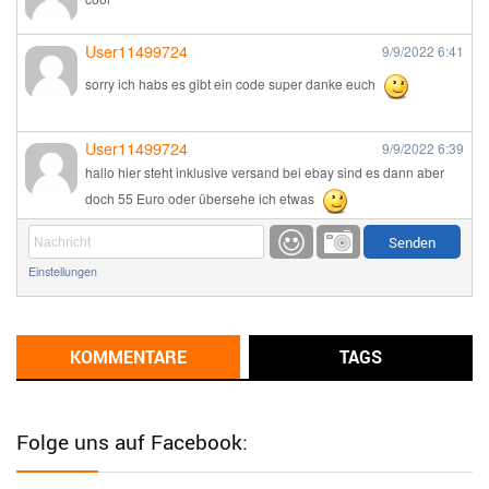
User11499724
9/9/2022
6:41
sorry ich habs es gibt ein code super danke euch
User11499724
9/9/2022
6:39
hallo hier steht inklusive versand bei ebay sind es dann aber
doch 55 Euro oder übersehe ich etwas
Günni
9/1/2022
6:17
Einstellungen
Ich glaube du hast den Sinn eines Schnäppchenblogs noch
immer nicht verstanden?
Günni
KOMMENTARE
TAGS
9/1/2022
6:16
Dann schau mal bitte auf das Datum
Die meisten Deals
sind Tagespreise!
Folge uns auf Facebook:
User11493041
8/31/2022
7:10