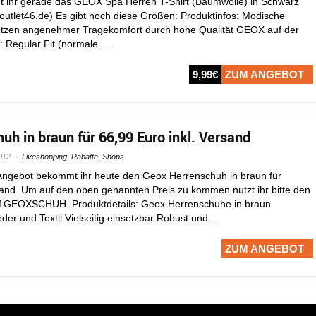
t ihr gerade das GEOX Spa Herren T-Shirt (Baumwolle) in Schwarz
: outlet46.de) Es gibt noch diese Größen: Produktinfos: Modische
tzen angenehmer Tragekomfort durch hohe Qualität GEOX auf der
 Regular Fit (normale ...
9,99€
ZUM ANGEBOT
uh in braun für 66,99 Euro inkl. Versand
012
Liveshopping
,
Rabatte
,
Shops
Angebot bekommt ihr heute den Geox Herrenschuh in braun für
sand. Um auf den oben genannten Preis zu kommen nutzt ihr bitte den
1GEOXSCHUH. Produktdetails: Geox Herrenschuhe in braun
der und Textil Vielseitig einsetzbar Robust und ...
ZUM ANGEBOT