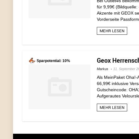
Bei Outlet46 bekomm
für 9,99€ (Bildquelle
Akzente mit GEOX se
Vorderseite Passform:
MEHR LESEN
Geox Herrensch
Sparpotential: 10%
Markus
11. September 2
Als MeinPaket Oha!-
66,99€ inklusive Ver
Gutscheincode: OHA
Aufgerautes Veloursle
MEHR LESEN