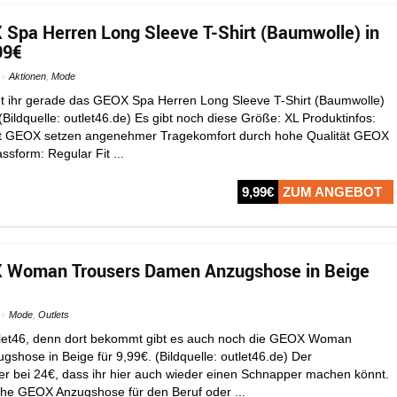
 Spa Herren Long Sleeve T-Shirt (Baumwolle) in
99€
Aktionen
,
Mode
t ihr gerade das GEOX Spa Herren Long Sleeve T-Shirt (Baumwolle)
(Bildquelle: outlet46.de) Es gibt noch diese Größe: XL Produktinfos:
t GEOX setzen angenehmer Tragekomfort durch hohe Qualität GEOX
ssform: Regular Fit ...
9,99€
ZUM ANGEBOT
X Woman Trousers Damen Anzugshose in Beige
Mode
,
Outlets
let46, denn dort bekommt gibt es auch noch die GEOX Woman
shose in Beige für 9,99€. (Bildquelle: outlet46.de) Der
hier bei 24€, dass ihr hier auch wieder einen Schnapper machen könnt.
sche GEOX Anzugshose für den Beruf oder ...