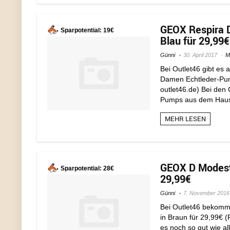
GEOX Respira D
Sparpotential: 19€
Blau für 29,99€
Günni
30. April 2017
M
Bei Outlet46 gibt es
Damen Echtleder-Pumps
outlet46.de) Bei den
Pumps aus dem Hause
MEHR LESEN
GEOX D Modest
Sparpotential: 28€
29,99€
Günni
7. November 2016
Bei Outlet46 bekomm
in Braun für 29,99€ (P
es noch so gut wie al