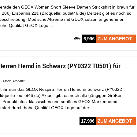
 gerade den GEOX Woman Short Sleeve Damen Strickshirt in braun für
: 28€) Ersparnis 21€ (Bildquelle: outlet46.de) Derzeit gibt es noch so
: Beschreibung: Modische Akzente mit GEOX setzen angenehmer
ohe Qualität GEOX Logo ...
28€
6,99€
ZUM ANGEBOT
Herren Hemd in Schwarz (PY0322 T0501) für
Mode
,
Rabatte
t ihr nun das GEOX Respira Herren Hemd in Schwarz (PY0322
ldquelle: outlet46.de) Aktuell gibt es noch alle gängigen Größen
. Produktinfos: klassisches und seriöses GEOX Markenhemd
fort durch hohe Qualität GEOX Logo auf der ...
17,99€
ZUM ANGEBOT