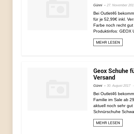
Günni
27. November 201
Bei Outlet46 bekomm
für je 52,99€ inkl. V
Farbe noch recht gut
Produktinfos: GEOX 
MEHR LESEN
Geox Schuhe für
Versand
Günni
30. August 2017
Bei Outlet46 bekommt
Familie im Sale ab 29
aktuell noch sehr gut
Schnürschuhe Schwa
MEHR LESEN