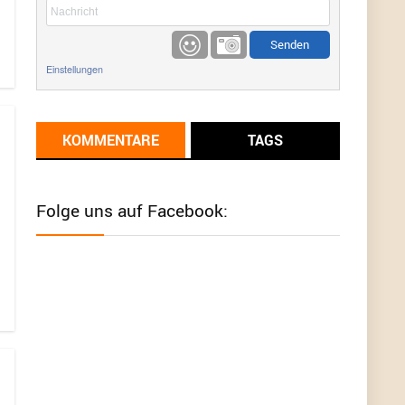
etwas
Günni
9/1/2022
6:17
Einstellungen
Ich glaube du hast den Sinn eines
Schnäppchenblogs noch immer nicht
verstanden?
KOMMENTARE
TAGS
Günni
9/1/2022
6:16
Dann schau mal bitte auf das Datum
Die
meisten Deals sind Tagespreise!
Folge uns auf Facebook:
User11493041
8/31/2022
7:10
Wird hier für 98,99 angeboten, bei Klick auf "Zum
Deal" sind es dann 140 Euro, das ist doch
Betrug am Kunden
Günni
7/30/2022
5:32
Wieso beschiss? Wir sind ein Schnäppchenblog
der "nur" auf Deals hinweist, wir selbst verkaufen
das Produkt nicht. Zudem ist das was du suchst
schon 2 Jahre her.