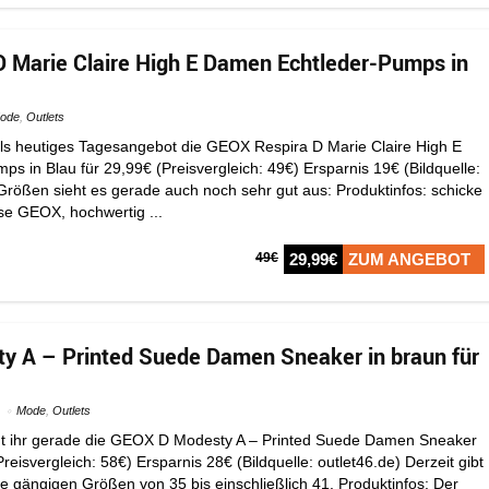
 Marie Claire High E Damen Echtleder-Pumps in
ode
,
Outlets
 als heutiges Tagesangebot die GEOX Respira D Marie Claire High E
 in Blau für 29,99€ (Preisvergleich: 49€) Ersparnis 19€ (Bildquelle:
 Größen sieht es gerade auch noch sehr gut aus: Produktinfos: schicke
 GEOX, hochwertig ...
49€
29,99€
ZUM ANGEBOT
y A – Printed Suede Damen Sneaker in braun für
Mode
,
Outlets
t ihr gerade die GEOX D Modesty A – Printed Suede Damen Sneaker
reisvergleich: 58€) Ersparnis 28€ (Bildquelle: outlet46.de) Derzeit gibt
le gängigen Größen von 35 bis einschließlich 41. Produktinfos: Der