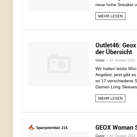
neue hohe Sneaker v
MEHR LESEN
Outlet46: Geox
der Übersicht
Günni
24. Oktober 2016
Wir hatten letzte Wo
Angebot, jetzt gibt 
es 17 verschiedene St
Damen Long Sleeves b
MEHR LESEN
GEOX Woman Sho
Sparpotential: 21€
Günni
24. Oktober 2016