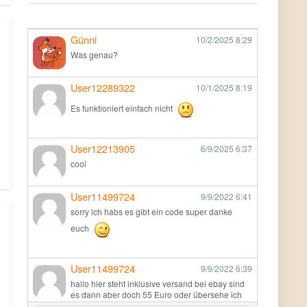
Günni
10/2/2025
8:29
Was genau?
User12289322
10/1/2025
8:19
Es funktioniert einfach nicht
User12213905
6/9/2025
6:37
cool
User11499724
9/9/2022
6:41
sorry ich habs es gibt ein code super danke
euch
User11499724
9/9/2022
6:39
hallo hier steht inklusive versand bei ebay sind
es dann aber doch 55 Euro oder übersehe ich