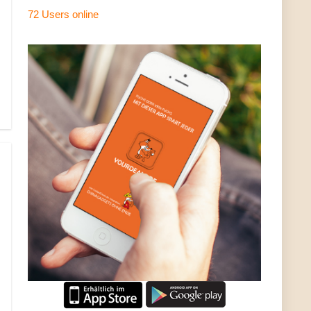
72 Users
online