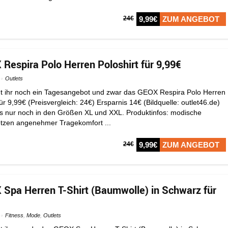
24€
9,99€
ZUM ANGEBOT
 Respira Polo Herren Poloshirt für 9,99€
Outlets
t ihr noch ein Tagesangebot und zwar das GEOX Respira Polo Herren
ür 9,99€ (Preisvergleich: 24€) Ersparnis 14€ (Bildquelle: outlet46.de)
s nur noch in den Größen XL und XXL. Produktinfos: modische
tzen angenehmer Tragekomfort ...
24€
9,99€
ZUM ANGEBOT
 Spa Herren T-Shirt (Baumwolle) in Schwarz für
Fitness
,
Mode
,
Outlets