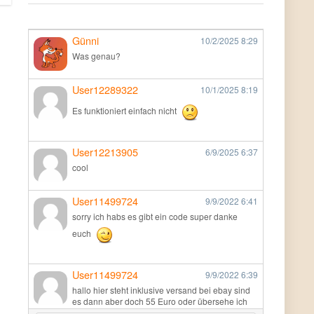
Günni
10/2/2025
8:29
Was genau?
User12289322
10/1/2025
8:19
Es funktioniert einfach nicht
User12213905
6/9/2025
6:37
cool
User11499724
9/9/2022
6:41
sorry ich habs es gibt ein code super danke
euch
User11499724
9/9/2022
6:39
hallo hier steht inklusive versand bei ebay sind
es dann aber doch 55 Euro oder übersehe ich