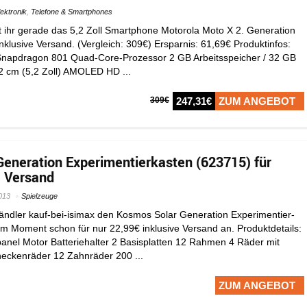
lektronik
,
Telefone & Smartphones
ihr gerade das 5,2 Zoll Smartphone Motorola Moto X 2. Generation
nklusive Versand. (Vergleich: 309€) Ersparnis: 61,69€ Produktinfos:
apdragon 801 Quad-Core-Prozessor 2 GB Arbeitsspeicher / 32 GB
,2 cm (5,2 Zoll) AMOLED HD ...
309€
247,31€
ZUM ANGEBOT
eneration Experimentierkasten (623715) für
. Versand
013
Spielzeuge
Händler kauf-bei-isimax den Kosmos Solar Generation Experimentier-
m Moment schon für nur 22,99€ inklusive Versand an. Produktdetails:
nel Motor Batteriehalter 2 Basisplatten 12 Rahmen 4 Räder mit
eckenräder 12 Zahnräder 200 ...
ZUM ANGEBOT