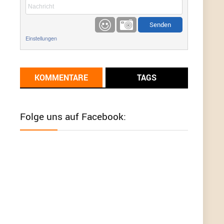
etwas
Günni
9/1/2022
6:17
Einstellungen
Ich glaube du hast den Sinn eines
Schnäppchenblogs noch immer nicht
verstanden?
KOMMENTARE
TAGS
Günni
9/1/2022
6:16
Dann schau mal bitte auf das Datum
Die
meisten Deals sind Tagespreise!
Folge uns auf Facebook:
User11493041
8/31/2022
7:10
Wird hier für 98,99 angeboten, bei Klick auf "Zum
Deal" sind es dann 140 Euro, das ist doch
Betrug am Kunden
Günni
7/30/2022
5:32
Wieso beschiss? Wir sind ein Schnäppchenblog
der "nur" auf Deals hinweist, wir selbst verkaufen
das Produkt nicht. Zudem ist das was du suchst
schon 2 Jahre her.