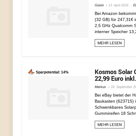
Günni
13. April 2016
E
Bei Amazon bekommt 
(32 GB) für 247,31€ i
2,5 GHz Qualcomm Sn
interner Speicher 13
MEHR LESEN
Kosmos Solar G
Sparpotential: 14%
22,99 Euro inkl
Markus
18. September 2
Bei eBay bietet der 
Baukasten (623715) i
Schwenkbares Solarpa
Gummireifen 18 Schn
MEHR LESEN