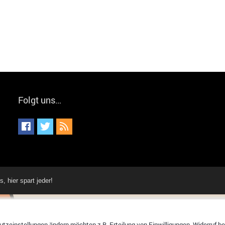
Folgt uns…
hier spart jeder!
tzeinstellungen ändern möchten z.B. Erteilung von Einwilligungen, Widerruf bere