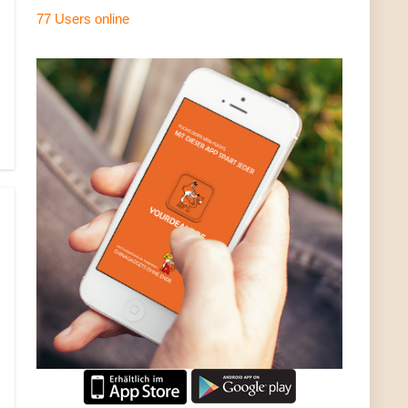
77 Users
online