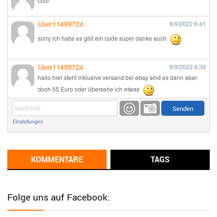
cool
User11499724
9/9/2022
6:41
sorry ich habs es gibt ein code super danke euch
User11499724
9/9/2022
6:39
hallo hier steht inklusive versand bei ebay sind es dann aber
doch 55 Euro oder übersehe ich etwas
Günni
9/1/2022
6:17
Einstellungen
Ich glaube du hast den Sinn eines Schnäppchenblogs noch
immer nicht verstanden?
Günni
KOMMENTARE
TAGS
9/1/2022
6:16
Dann schau mal bitte auf das Datum
Die meisten Deals
sind Tagespreise!
Folge uns auf Facebook:
User11493041
8/31/2022
7:10