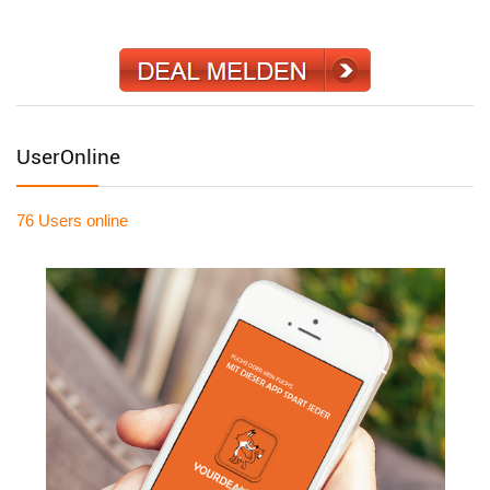
UserOnline
76 Users
online