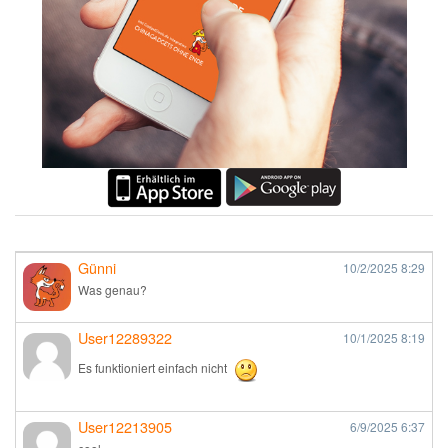
Günni
10/2/2025
8:29
Was genau?
User12289322
10/1/2025
8:19
Es funktioniert einfach nicht
User12213905
6/9/2025
6:37