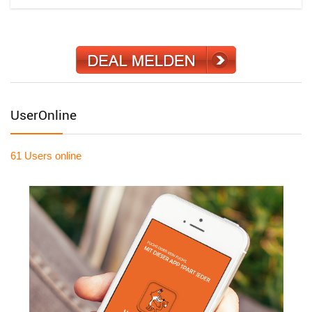
UserOnline
61 Users
online