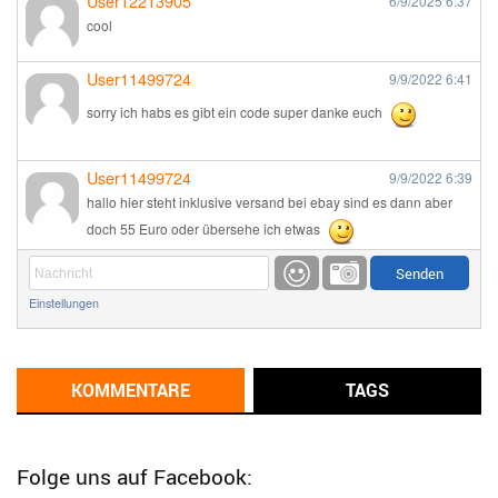
User12213905
6/9/2025
6:37
cool
User11499724
9/9/2022
6:41
sorry ich habs es gibt ein code super danke euch
User11499724
9/9/2022
6:39
hallo hier steht inklusive versand bei ebay sind es dann aber
doch 55 Euro oder übersehe ich etwas
Günni
9/1/2022
6:17
Einstellungen
Ich glaube du hast den Sinn eines Schnäppchenblogs noch
immer nicht verstanden?
Günni
KOMMENTARE
TAGS
9/1/2022
6:16
Dann schau mal bitte auf das Datum
Die meisten Deals
sind Tagespreise!
Folge uns auf Facebook: