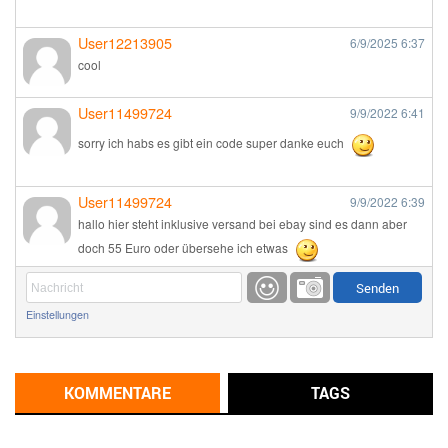
User12213905
6/9/2025
6:37
cool
User11499724
9/9/2022
6:41
sorry ich habs es gibt ein code super danke euch
User11499724
9/9/2022
6:39
hallo hier steht inklusive versand bei ebay sind es dann aber
doch 55 Euro oder übersehe ich etwas
Günni
9/1/2022
6:17
Einstellungen
Ich glaube du hast den Sinn eines Schnäppchenblogs noch
immer nicht verstanden?
Günni
KOMMENTARE
TAGS
9/1/2022
6:16
Dann schau mal bitte auf das Datum
Die meisten Deals