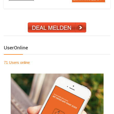
UserOnline
71 Users
online