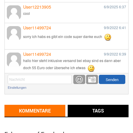
User12213905
6/9/2025
6:37
cool
User11499724
9/9/2022
6:41
sorry ich habs es gibt ein code super danke euch
User11499724
9/9/2022
6:39
hallo hier steht inklusive versand bei ebay sind es dann aber
doch 55 Euro oder übersehe ich etwas
Günni
9/1/2022
6:17
Einstellungen
Ich glaube du hast den Sinn eines Schnäppchenblogs noch
immer nicht verstanden?
Günni
KOMMENTARE
TAGS
9/1/2022
6:16
Dann schau mal bitte auf das Datum
Die meisten Deals
sind Tagespreise!