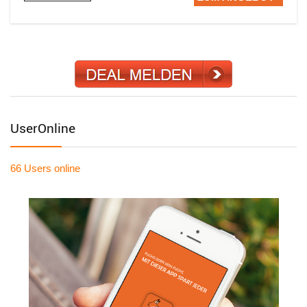
UserOnline
66 Users
online