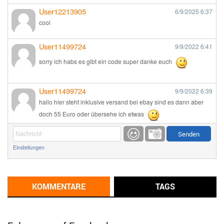
User12213905
6/9/2025
6:37
cool
User11499724
9/9/2022
6:41
sorry ich habs es gibt ein code super danke euch
User11499724
9/9/2022
6:39
hallo hier steht inklusive versand bei ebay sind es dann aber
doch 55 Euro oder übersehe ich etwas
Günni
9/1/2022
6:17
Einstellungen
Ich glaube du hast den Sinn eines Schnäppchenblogs noch
immer nicht verstanden?
Günni
KOMMENTARE
TAGS
9/1/2022
6:16
Dann schau mal bitte auf das Datum
Die meisten Deals
sind Tagespreise!