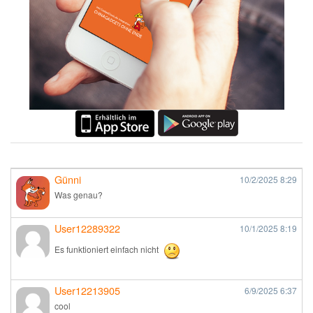
Günni
10/2/2025
8:29
Was genau?
User12289322
10/1/2025
8:19
Es funktioniert einfach nicht
User12213905
6/9/2025
6:37
cool