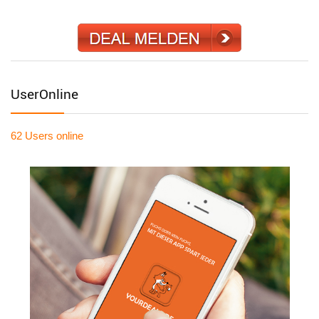
UserOnline
62 Users
online