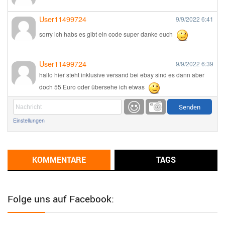
User11499724
9/9/2022
6:41
sorry ich habs es gibt ein code super danke euch
User11499724
9/9/2022
6:39
hallo hier steht inklusive versand bei ebay sind es dann aber
doch 55 Euro oder übersehe ich etwas
Günni
9/1/2022
6:17
Einstellungen
Ich glaube du hast den Sinn eines Schnäppchenblogs noch
immer nicht verstanden?
Günni
KOMMENTARE
TAGS
9/1/2022
6:16
Dann schau mal bitte auf das Datum
Die meisten Deals
sind Tagespreise!
Folge uns auf Facebook:
User11493041
8/31/2022
7:10
Wird hier für 98,99 angeboten, bei Klick auf "Zum Deal" sind es