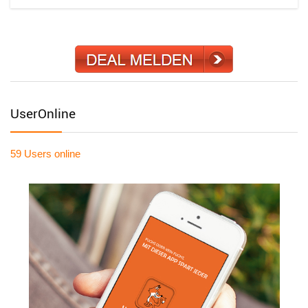
UserOnline
59 Users
online