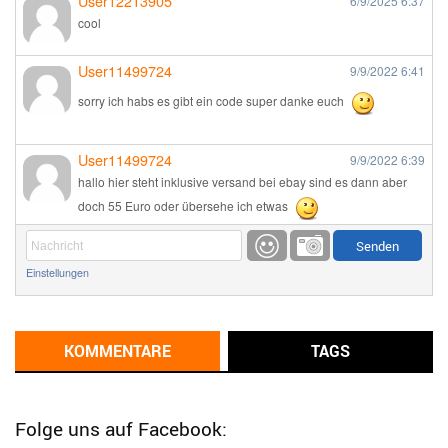
User12213905
6/9/2025
6:37
cool
User11499724
9/9/2022
6:41
sorry ich habs es gibt ein code super danke euch
User11499724
9/9/2022
6:39
hallo hier steht inklusive versand bei ebay sind es dann aber
doch 55 Euro oder übersehe ich etwas
Günni
9/1/2022
6:17
Einstellungen
Ich glaube du hast den Sinn eines Schnäppchenblogs noch
immer nicht verstanden?
Günni
KOMMENTARE
TAGS
9/1/2022
6:16
Dann schau mal bitte auf das Datum
Die meisten Deals
sind Tagespreise!
Folge uns auf Facebook: