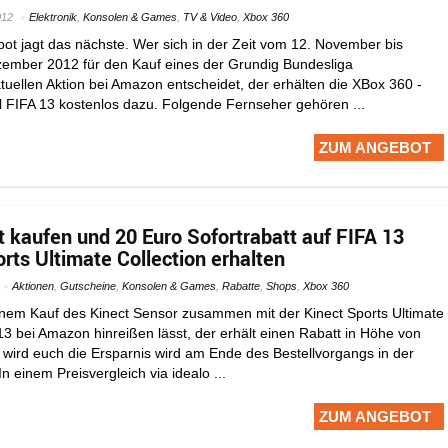
012
Elektronik
,
Konsolen & Games
,
TV & Video
,
Xbox 360
ot jagt das nächste. Wer sich in der Zeit vom 12. November bis
ezember 2012 für den Kauf eines der Grundig Bundesliga
tuellen Aktion bei Amazon entscheidet, der erhälten die XBox 360 -
 FIFA 13 kostenlos dazu. Folgende Fernseher gehören ...
ZUM ANGEBOT
 kaufen und 20 Euro Sofortrabatt auf FIFA 13
rts Ultimate Collection erhalten
Aktionen
,
Gutscheine
,
Konsolen & Games
,
Rabatte
,
Shops
,
Xbox 360
einem Kauf des Kinect Sensor zusammen mit der Kinect Sports Ultimate
13 bei Amazon hinreißen lässt, der erhält einen Rabatt in Höhe von
wird euch die Ersparnis wird am Ende des Bestellvorgangs in der
n einem Preisvergleich via idealo ...
ZUM ANGEBOT