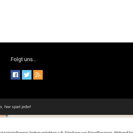
Folgt uns…
hier spart jeder!
tzeinstellungen ändern möchten z.B. Erteilung von Einwilligungen, Widerruf bere