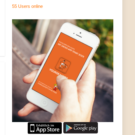
55 Users
online