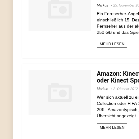
Markus
25. November 2
Ein Fernserher-Angeb
einschließlich 15. D
Fernseher aus der ak
250 GB und das Spiel
MEHR LESEN
Amazon: Kinect
oder Kinect Spo
Markus
2. Oktober 2012
Wer sich aktuell zu 
Collection oder FIFA 
20€. Amazontypisch, 
Übersicht angezeigt. I
MEHR LESEN