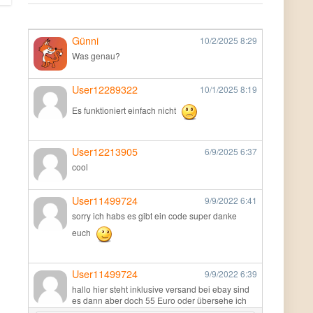
Günni
10/2/2025
8:29
Was genau?
User12289322
10/1/2025
8:19
Es funktioniert einfach nicht
User12213905
6/9/2025
6:37
cool
User11499724
9/9/2022
6:41
sorry ich habs es gibt ein code super danke
euch
User11499724
9/9/2022
6:39
hallo hier steht inklusive versand bei ebay sind
es dann aber doch 55 Euro oder übersehe ich