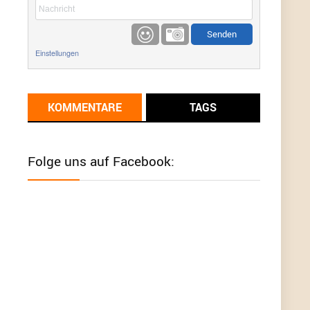
etwas
Günni
9/1/2022
6:17
Einstellungen
Ich glaube du hast den Sinn eines
Schnäppchenblogs noch immer nicht
verstanden?
KOMMENTARE
TAGS
Günni
9/1/2022
6:16
Dann schau mal bitte auf das Datum
Die
meisten Deals sind Tagespreise!
Folge uns auf Facebook:
User11493041
8/31/2022
7:10
Wird hier für 98,99 angeboten, bei Klick auf "Zum
Deal" sind es dann 140 Euro, das ist doch
Betrug am Kunden
Günni
7/30/2022
5:32
Wieso beschiss? Wir sind ein Schnäppchenblog
der "nur" auf Deals hinweist, wir selbst verkaufen
das Produkt nicht. Zudem ist das was du suchst
schon 2 Jahre her.