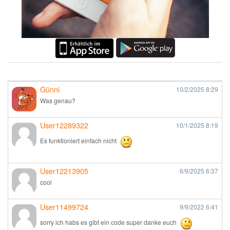
Günni
10/2/2025
8:29
Was genau?
User12289322
10/1/2025
8:19
Es funktioniert einfach nicht
User12213905
6/9/2025
6:37
cool
User11499724
9/9/2022
6:41
sorry ich habs es gibt ein code super danke euch