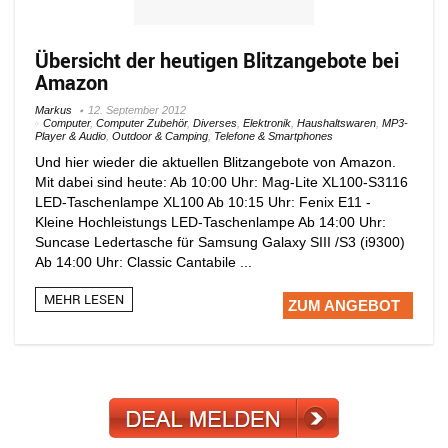
Übersicht der heutigen Blitzangebote bei
Amazon
Markus
12. September 2012
Computer
,
Computer Zubehör
,
Diverses
,
Elektronik
,
Haushaltswaren
,
MP3-
Player & Audio
,
Outdoor & Camping
,
Telefone & Smartphones
Und hier wieder die aktuellen Blitzangebote von Amazon.
Mit dabei sind heute: Ab 10:00 Uhr: Mag-Lite XL100-S3116
LED-Taschenlampe XL100 Ab 10:15 Uhr: Fenix E11 -
Kleine Hochleistungs LED-Taschenlampe Ab 14:00 Uhr:
Suncase Ledertasche für Samsung Galaxy SIII /S3 (i9300)
Ab 14:00 Uhr: Classic Cantabile ...
MEHR LESEN
ZUM ANGEBOT