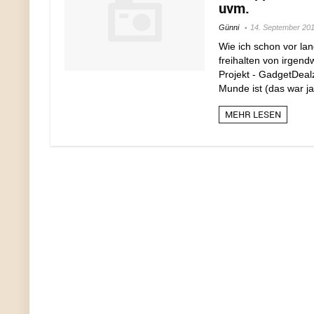
uvm.
Günni
14. September 20
Wie ich schon vor lan
freihalten von irgend
Projekt - GadgetDealz
Munde ist (das war ja
MEHR LESEN