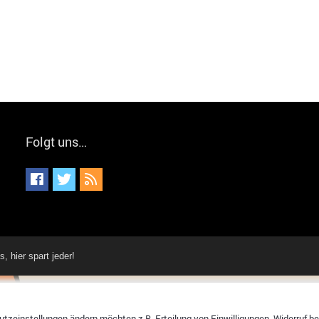
Folgt uns…
hier spart jeder!
tzeinstellungen ändern möchten z.B. Erteilung von Einwilligungen, Widerruf bere