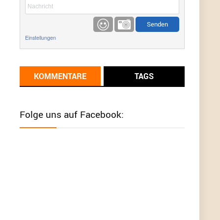
etwas
Günni
9/1/2022
6:17
Einstellungen
Ich glaube du hast den Sinn eines
Schnäppchenblogs noch immer nicht
verstanden?
KOMMENTARE
TAGS
Günni
9/1/2022
6:16
Dann schau mal bitte auf das Datum
Die
meisten Deals sind Tagespreise!
Folge uns auf Facebook:
User11493041
8/31/2022
7:10
Wird hier für 98,99 angeboten, bei Klick auf "Zum
Deal" sind es dann 140 Euro, das ist doch
Betrug am Kunden
Günni
7/30/2022
5:32
Wieso beschiss? Wir sind ein Schnäppchenblog
der "nur" auf Deals hinweist, wir selbst verkaufen
das Produkt nicht. Zudem ist das was du suchst
schon 2 Jahre her.