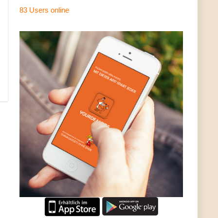
83 Users
online