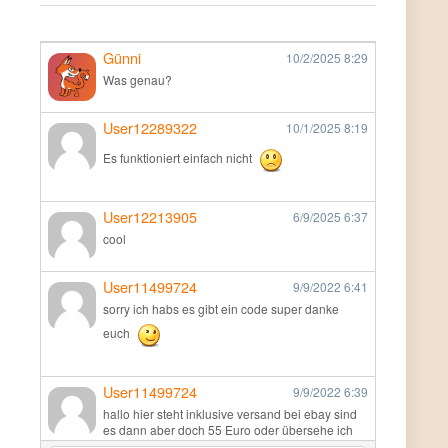
Günni
10/2/2025
8:29
Was genau?
User12289322
10/1/2025
8:19
Es funktioniert einfach nicht
User12213905
6/9/2025
6:37
cool
User11499724
9/9/2022
6:41
sorry ich habs es gibt ein code super danke
euch
User11499724
9/9/2022
6:39
hallo hier steht inklusive versand bei ebay sind
es dann aber doch 55 Euro oder übersehe ich